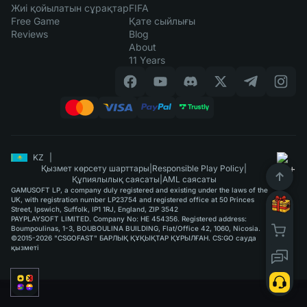
Жиі қойылатын сұрақтар
FIFA
Free Game
Қате сыйлығы
Reviews
Blog
About
11 Years
KZ
|
Қызмет көрсету шарттары
|
Responsible Play Policy
|
Құпиялылық саясаты
|
AML саясаты
GAMUSOFT LP, a company duly registered and existing under the laws of the
UK, with registration number LP23754 and registered office at 50 Princes
Street, Ipswich, Suffolk, IP1 1RJ, England, ZIP 3542
PAYPLAYSOFT LIMITED. Company No: HE 454356. Registered address:
Boumpoulinas, 1-3, BOUBOULINA BUILDING, Flat/Office 42, 1060, Nicosia.
©2015-2026 "CSGOFAST" БАРЛЫҚ ҚҰҚЫҚТАР ҚҰРЫЛҒАН. CS:GO сауда
қызметі