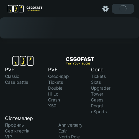
PVP
PVE
Соло
Classic
Сезондар
Tickets
Case battle
Tickets
Slots
Double
Upgrader
Hi Lo
Tower
Crash
Cases
X50
Poggi
eSports
Сілтемелер
Профиль
Anniversary
Серіктестік
Әділ
VIP
North Pole