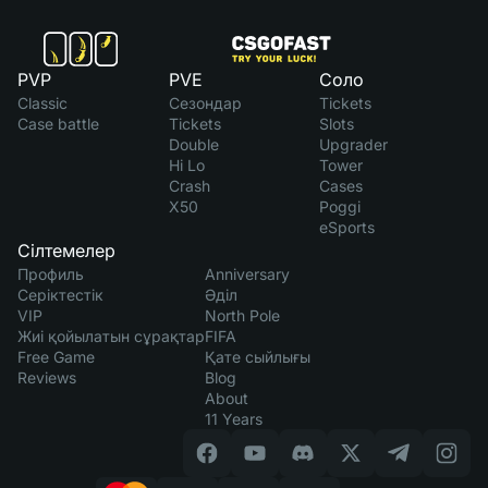
PVP
PVE
Соло
Classic
Сезондар
Tickets
Case battle
Tickets
Slots
Double
Upgrader
Hi Lo
Tower
Crash
Cases
X50
Poggi
eSports
Сілтемелер
Профиль
Anniversary
Серіктестік
Әділ
VIP
North Pole
Жиі қойылатын сұрақтар
FIFA
Free Game
Қате сыйлығы
Reviews
Blog
About
11 Years