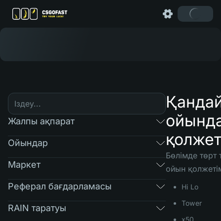
Қанда
ойынд
Жалпы ақпарат
қолжет
Ойындар
Бөлімде төрт
Маркет
ойын қолжетім
Реферал бағдарламасы
Hi Lo
Tower
RAIN таратуы
x50