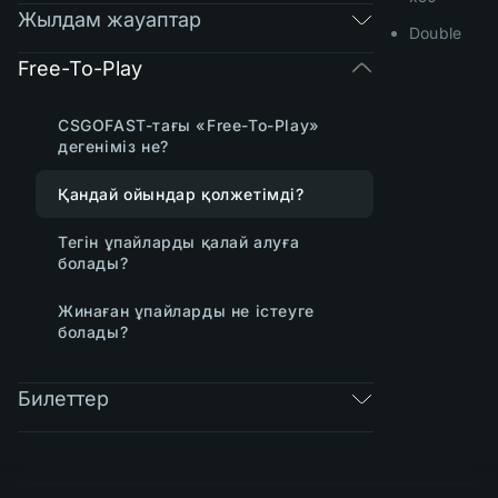
Жылдам жауаптар
Double
Free-To-Play
CSGOFAST-тағы «Free-To-Play»
дегеніміз не?
Қандай ойындар қолжетімді?
Тегін ұпайларды қалай алуға
болады?
Жинаған ұпайларды не істеуге
болады?
Билеттер