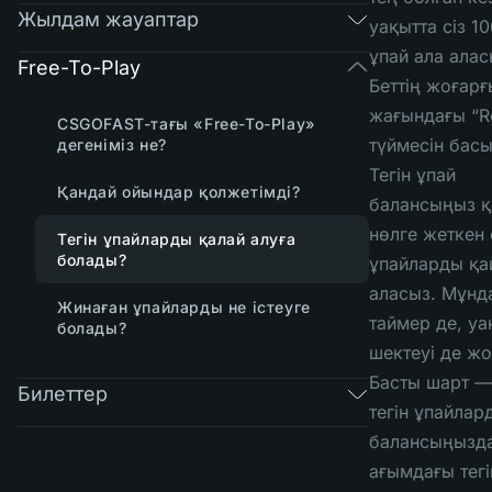
Жылдам жауаптар
уақытта сіз 10
ұпай ала алас
Free-To-Play
Беттің жоғарғ
жағындағы “R
CSGOFAST-тағы «Free-To-Play»
түймесін бас
дегеніміз не?
Тегін ұпай
Қандай ойындар қолжетімді?
балансыңыз қ
нөлге жеткен
Тегін ұпайларды қалай алуға
болады?
ұпайларды қа
аласыз. Мұнд
Жинаған ұпайларды не істеуге
таймер де, уа
болады?
шектеуі де жо
Басты шарт —
Билеттер
тегін ұпайлар
балансыңызд
ағымдағы тегі