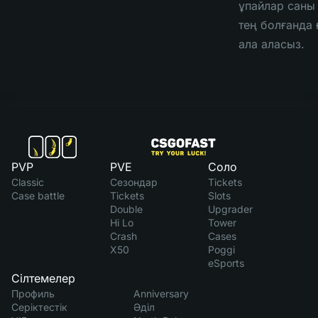
ұпайлар саны
тең болғанда 
ала аласыз.
PVP
PVE
Соло
Classic
Сезондар
Tickets
Case battle
Tickets
Slots
Double
Upgrader
Hi Lo
Tower
Crash
Cases
X50
Poggi
eSports
Сілтемелер
Профиль
Anniversary
Серіктестік
Әділ