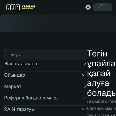
Тегін
ұпайл
Жалпы ақпарат
қалай
Ойындар
алуға
Маркет
болад
Реферал бағдарламасы
Ағымдағы тегі
балансыңыз н
RAIN таратуы
тең болған ке