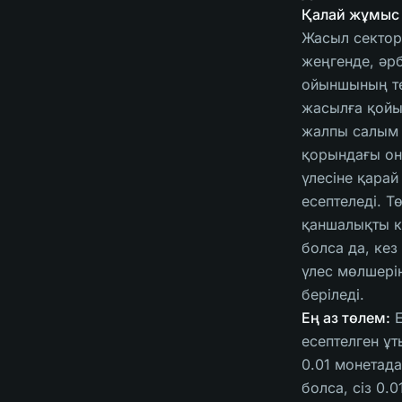
Қалай жұмыс і
Жасыл сектор
жеңгенде, әрб
ойыншының т
жасылға қойы
жалпы салым
қорындағы о
үлесіне қарай
есептеледі. Т
қаншалықты к
болса да, кез
үлес мөлшері
беріледі.
Ең аз төлем:
Е
есептелген ұ
0.01 монетада
болса, сіз 0.0