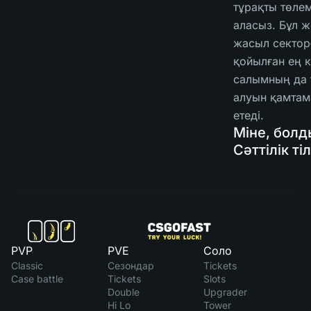
тұрақты төле
аласыз. Бұл ж
жасыл сектор
қойылған ең к
салымның да 
алуын қамтам
етеді.
Міне, болд
Сәттілік ті
PVP
PVE
Соло
Classic
Сезондар
Tickets
Case battle
Tickets
Slots
Double
Upgrader
Hi Lo
Tower