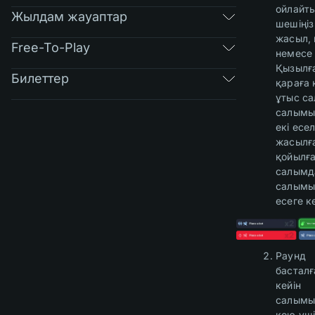
ойлайт
Жылдам жауаптар
шешіңі
жасыл,
Free-To-Play
немесе 
Қызылғ
Билеттер
қараға 
ұтыс с
салымы
екі есел
жасылғ
қойылға
салымд
салымы
есеге к
Раунд
басталғ
кейін
салымы
қою үш