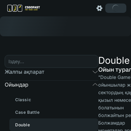
Double
Ойын тура
Жалпы ақпарат
"Double Game
Ойындар
ойыншылар ж
сектордың қа
Classic
қызыл немес
болатынын
Case Battle
болжайтын р
Болжамдар
Double
монеталар а