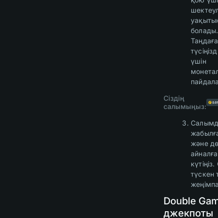
шектеул
уақыты
болады
Таңдағ
түсіңіз
үшін
монета
пайдал
Сіздің
салымыңыз:
Салымд
жабылғ
және д
айналғ
күтіңіз.
түскен 
жеңімпа
Double Ga
джекпоты