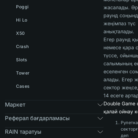
Poggi
жасалады. Әр
раунд соңынд
Hi Lo
жеңімпаз түс
анықталады.
X50
Егер раунд қ
Crash
немесе қара 
түссе, ойынш
Slots
салымының ек
еселенген со
Tower
алады. Егер 
Cases
сектор жеңсе
14 есеге арта
Double Game
Маркет
қалай ойнау к
Реферал бағдарламасы
Рулетка
секторғ
RAIN таратуы
деп