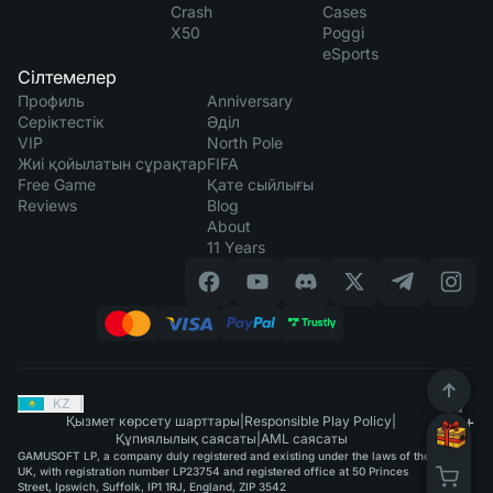
Crash
Cases
X50
Poggi
eSports
Сілтемелер
Профиль
Anniversary
Серіктестік
Әділ
VIP
North Pole
Жиі қойылатын сұрақтар
FIFA
Free Game
Қате сыйлығы
Reviews
Blog
About
11 Years
KZ
|
Қызмет көрсету шарттары
|
Responsible Play Policy
|
Құпиялылық саясаты
|
AML саясаты
GAMUSOFT LP, a company duly registered and existing under the laws of the
UK, with registration number LP23754 and registered office at 50 Princes
Street, Ipswich, Suffolk, IP1 1RJ, England, ZIP 3542