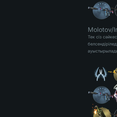
Molotov/I
Тек сіз сәйке
белсендірілед
ауыстырылад