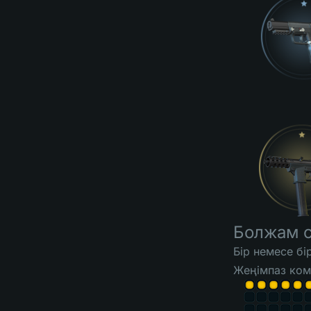
Болжам 
Бір немесе б
Жеңімпаз ком