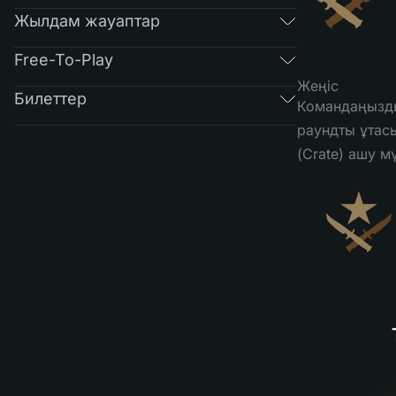
Жылдам жауаптар
Free-To-Play
Жеңіс
Билеттер
Командаңызды
раундты ұтас
(Crate) ашу м