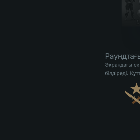
Раундтағ
Экрандағы ек
білдіреді. Құ