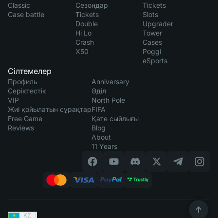
Classic
Сезондар
Tickets
Case battle
Tickets
Slots
Double
Upgrader
Hi Lo
Tower
Crash
Cases
X50
Poggi
eSports
Сілтемелер
Профиль
Anniversary
Серіктестік
Әділ
VIP
North Pole
Жиі қойылатын сұрақтар
FIFA
Free Game
Қате сыйлығы
Reviews
Blog
About
11 Years
KZ
|