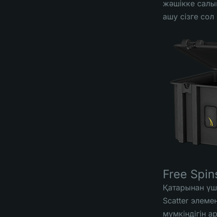
жәшікке салы
ашу сізге сол
Free Spin
Қатарынан үш 
Scatter элеме
мүмкіндігін а