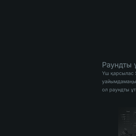
Раундты 
Үш қарсылас S
уайымдамаңыз!
ол раундты ұт