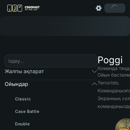
Poggi
Команда таңд
Жалпы ақпарат
Ойын басталма
Terrorists.
Ойындар
Командаңызға 
Экранның сол
Classic
командаңызды
Case Battle
Double