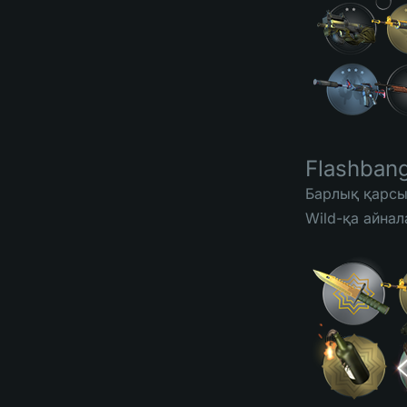
Flashban
Барлық қарсы
Wild-қа айнал