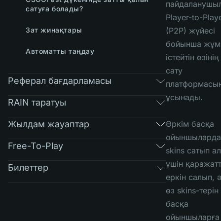
пайдаланушы
сатуға болады?
Player-to-Play
Зат жинақтары
(P2P) жүйесі
бойынша жұм
Автоматты таңдау
істейтін өзінің
сату
Реферал бағдарламасы
платформасы
ұсынады.
RAIN таратуы
Жылдам жауаптар
Әркім басқа
ойыншыларда
Free-To-Play
skins сатып а
үшін қаражат
Билеттер
еркін салып, 
өз skins-терін
басқа
ойыншыларға