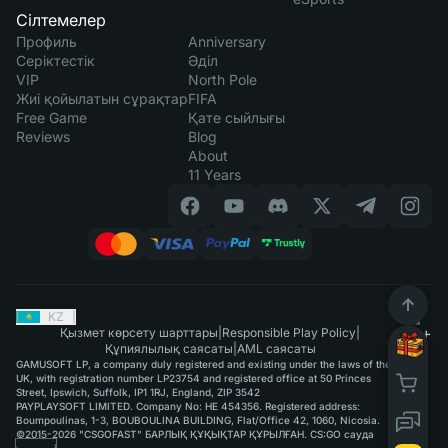
Сілтемелер
Профиль
Anniversary
Серіктестік
Әділ
VIP
North Pole
Жиі қойылатын сұрақтар
FIFA
Free Game
Қате сыйлығы
Reviews
Blog
About
11 Years
KZ
|
Қызмет көрсету шарттары
|
Responsible Play Policy
|
Құпиялылық саясаты
|
AML саясаты
GAMUSOFT LP, a company duly registered and existing under the laws of the
UK, with registration number LP23754 and registered office at 50 Princes
Street, Ipswich, Suffolk, IP1 1RJ, England, ZIP 3542
PAYPLAYSOFT LIMITED. Company No: HE 454356. Registered address:
Boumpoulinas, 1-3, BOUBOULINA BUILDING, Flat/Office 42, 1060, Nicosia.
©2015-2026 "CSGOFAST" БАРЛЫҚ ҚҰҚЫҚТАР ҚҰРЫЛҒАН. CS:GO сауда