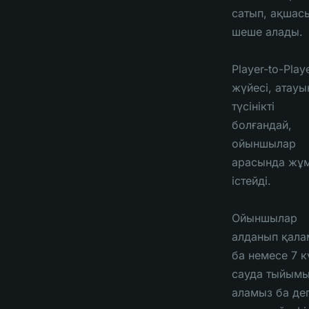
сатып, ақшас
шеше алады.
Player-to-Play
жүйесі, атауы
түсінікті
болғандай,
ойыншылар
арасында жұ
істейді.
Ойыншылар
алданып қала
ба немесе 7 к
сауда тыйым
аламыз ба де