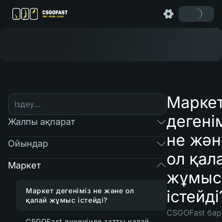
Марке
дегені
Жалпы ақпарат
не жән
Ойындар
ол қал
Маркет
жұмыс
Маркет дегеніміз не және ол
істейді
қалай жұмыс істейді?
CSGOFast ба
CSGOFast дүкенінде затты қалай