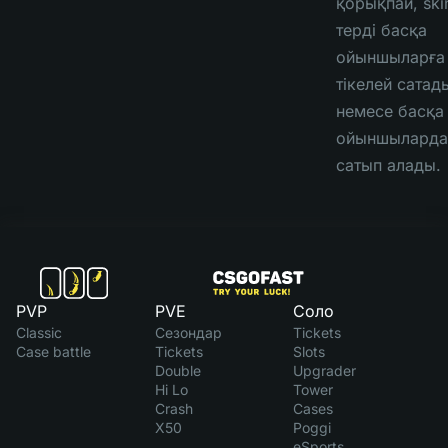
қорықпай, ski
терді басқа
ойыншыларға
тікелей сатад
немесе басқа
ойыншыларда
сатып алады.
PVP
PVE
Соло
Classic
Сезондар
Tickets
Case battle
Tickets
Slots
Double
Upgrader
Hi Lo
Tower
Crash
Cases
X50
Poggi
eSports