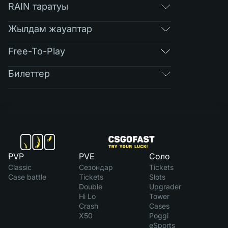
RAIN таратуы
Жылдам жауаптар
Free-To-Play
Билеттер
PVP
PVE
Соло
Classic
Сезондар
Tickets
Case battle
Tickets
Slots
Double
Upgrader
Hi Lo
Tower
Crash
Cases
X50
Poggi
eSports