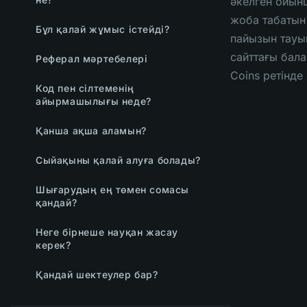
әкелген ойы
жоба табатын 
Бұл қалай жұмыс істейді?
пайызын тауып
сайттағы бал
Реферал мәртебелері
Coins ретінде 
Код пен сілтеменің
айырмашылығы неде?
Қанша ақша аламын?
Сыйақыны қалай алуға болады?
Шығарудың ең төмен сомасы
қандай?
Неге бірнеше науқан жасау
керек?
Қандай шектеулер бар?