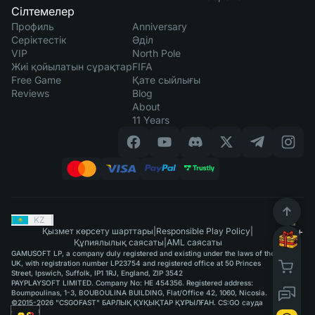
Сілтемелер
Профиль
Anniversary
Серіктестік
Әділ
VIP
North Pole
Жиі қойылатын сұрақтар
FIFA
Free Game
Қате сыйлығы
Reviews
Blog
About
11 Years
KZ
|
Қызмет көрсету шарттары
|
Responsible Play Policy
|
Құпиялылық саясаты
|
AML саясаты
GAMUSOFT LP, a company duly registered and existing under the laws of the
UK, with registration number LP23754 and registered office at 50 Princes
Street, Ipswich, Suffolk, IP1 1RJ, England, ZIP 3542
PAYPLAYSOFT LIMITED. Company No: HE 454356. Registered address:
Boumpoulinas, 1-3, BOUBOULINA BUILDING, Flat/Office 42, 1060, Nicosia.
©2015-2026 "CSGOFAST" БАРЛЫҚ ҚҰҚЫҚТАР ҚҰРЫЛҒАН. CS:GO сауда
қызметі