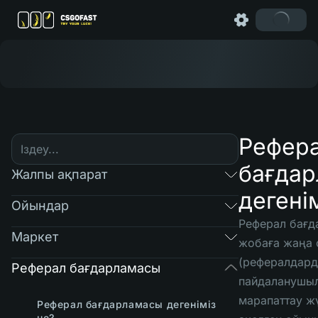
Рефер
бағда
Жалпы ақпарат
дегені
Ойындар
Реферал бағ
Маркет
жобаға жаңа
(рефералдард
Реферал бағдарламасы
пайдаланушы
марапаттау жү
Реферал бағдарламасы дегеніміз
не?