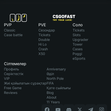
PVP
PVE
Соло
Classic
Сезондар
Tickets
Case battle
Tickets
Slots
Double
Upgrader
Hi Lo
Tower
Crash
Cases
X50
Poggi
eSports
Сілтемелер
Профиль
Anniversary
Серіктестік
Әділ
VIP
North Pole
Жиі қойылатын сұрақтар
FIFA
Free Game
Қате сыйлығы
Reviews
Blog
About
11 Years