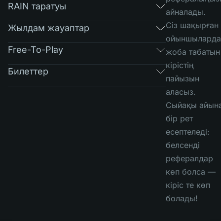
RAIN таратуы
айналады.
Сіз шақырған
Жылдам жауаптар
ойыншыларда
Free-To-Play
жоба табатын
кірістің
Билеттер
пайызын
аласыз.
Сыйақы айын
бір рет
есептеледі:
белсенді
рефералдар
көп болса —
кіріс те көп
болады!