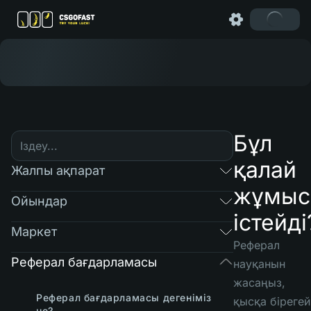
Бұл
қалай
Жалпы ақпарат
жұмыс
Ойындар
істейді
Маркет
Реферал
Реферал бағдарламасы
науқанын
жасаңыз,
Реферал бағдарламасы дегеніміз
қысқа бірегей
не?