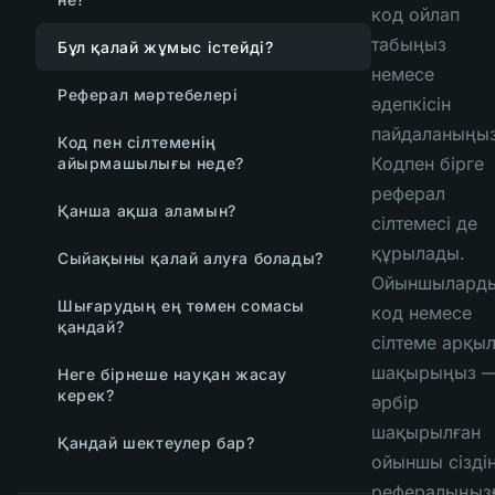
код ойлап
табыңыз
Бұл қалай жұмыс істейді?
немесе
Реферал мәртебелері
әдепкісін
пайдаланыңыз
Код пен сілтеменің
Кодпен бірге
айырмашылығы неде?
реферал
Қанша ақша аламын?
сілтемесі де
құрылады.
Сыйақыны қалай алуға болады?
Ойыншылард
Шығарудың ең төмен сомасы
код немесе
қандай?
сілтеме арқы
шақырыңыз 
Неге бірнеше науқан жасау
керек?
әрбір
шақырылған
Қандай шектеулер бар?
ойыншы сізді
рефералыңыз