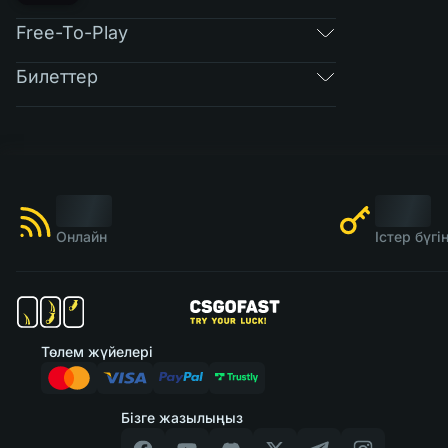
Free-To-Play
Билеттер
Онлайн
Істер бүг
Төлем жүйелері
Бізге жазылыңыз