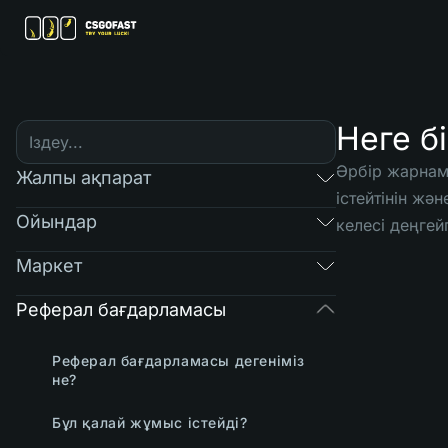
Неге б
Әрбір жарнам
Жалпы ақпарат
істейтінін жә
Ойындар
келесі деңге
Маркет
Реферал бағдарламасы
Реферал бағдарламасы дегеніміз
не?
Бұл қалай жұмыс істейді?