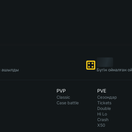
ін ашылды
Бүгін ойналған 
PVP
PVE
Classic
Сезондар
Case battle
Tickets
Double
Hi Lo
Crash
X50