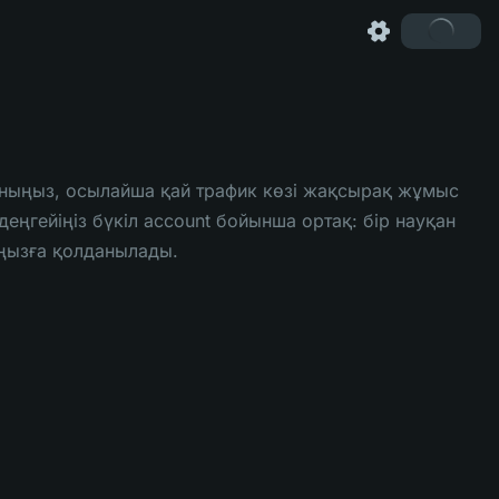
ланыңыз, осылайша қай трафик көзі жақсырақ жұмыс
 деңгейіңіз бүкіл account бойынша ортақ: бір науқан
ыңызға қолданылады.