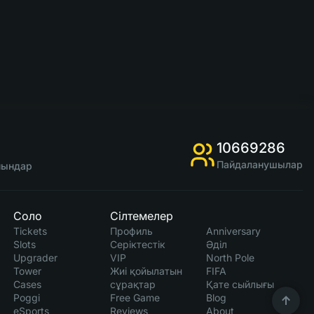
10669286
Пайдаланушылар
ойындар
Соло
Сілтемелер
Tickets
Профиль
Anniversary
Slots
Серіктестік
Әділ
Upgrader
VIP
North Pole
Tower
Жиі қойылатын
FIFA
Cases
сұрақтар
Қате сыйлығы
Poggi
Free Game
Blog
eSports
Reviews
About