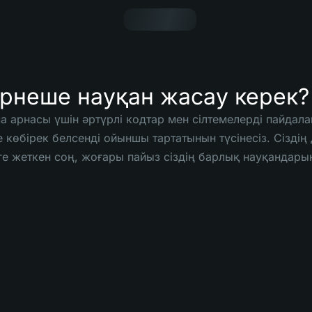
ірнеше науқан жасау керек?
а арнасы үшін әртүрлі кодтар мен сілтемелерді пайда
не көбірек белсенді ойыншы тартатынын түсінесіз. Сіздің
йге жеткен соң, жоғары пайыз сіздің барлық науқандар