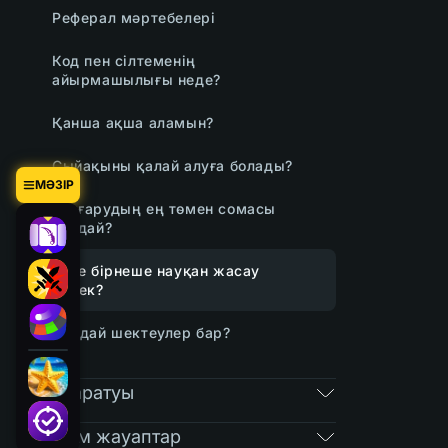
Реферал мәртебелері
Код пен сілтеменің
айырмашылығы неде?
Қанша ақша аламын?
Сыйақыны қалай алуға болады?
МӘЗІР
Шығарудың ең төмен сомасы
қандай?
Неге бірнеше науқан жасау
керек?
Қандай шектеулер бар?
RAIN таратуы
Жылдам жауаптар