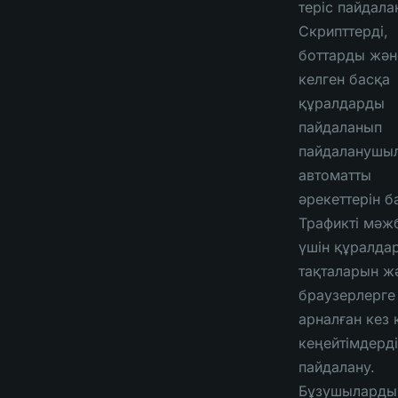
теріс пайдала
Скрипттерді,
боттарды жән
келген басқа
құралдарды
пайдаланып
пайдаланушы
автоматты
әрекеттерін б
Трафикті мәж
үшін құралда
тақталарын ж
браузерлерге
арналған кез 
кеңейтімдерді
пайдалану.
Бұзушыларды