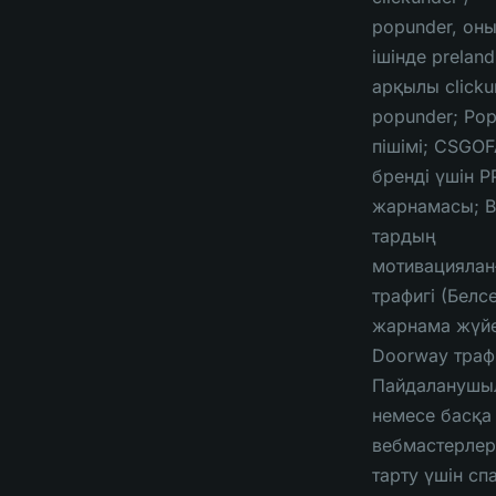
popunder, он
ішінде preland
арқылы clicku
popunder; Po
пішімі; CSGO
бренді үшін P
жарнамасы; 
тардың
мотивациялан
трафигі (Белс
жарнама жүйе
Doorway трафи
Пайдаланушы
немесе басқа
вебмастерлер
тарту үшін с