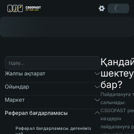
Қанда
шектеу
Жалпы ақпарат
бар?
Ойындар
Пайдалануға 
Маркет
салынады:
CSGOFAST ре
Реферал бағдарламасы
көздерін
пайдалануға 
Реферал бағдарламасы дегеніміз
не?