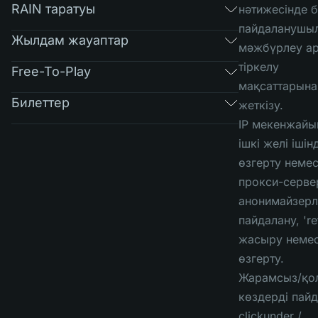
RAIN таратуы
нәтижесінде 
пайдаланушы
Жылдам жауаптар
мәжбүрлеу а
тіркелу
Free-To-Play
мақсаттарына
Билеттер
жеткізу.
IP мекенжайы
ішкі желі ішін
өзгерту неме
прокси-серве
анонимайзерл
пайдалану, 're
жасыру неме
өзгерту.
Жарамсыз/қо
көздерді пайд
clickunder /