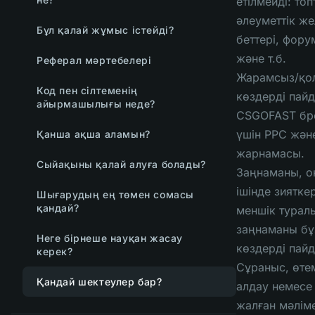
етілмейді: топ
әлеуметтік же
Бұл қалай жұмыс істейді?
беттері, фор
және т.б.
Реферал мәртебелері
Жарамсыз/қо
Код пен сілтеменің
көздерді пайд
айырмашылығы неде?
CSGOFAST бр
үшін PPC жән
Қанша ақша аламын?
жарнамасы.
Сыйақыны қалай алуға болады?
Заңнаманы, о
ішінде зиятке
Шығарудың ең төмен сомасы
қандай?
меншік турал
заңнаманы бұ
Неге бірнеше науқан жасау
көздерді пайд
керек?
Сұраныс, өте
Қандай шектеулер бар?
алдау немесе
жалған мәлім