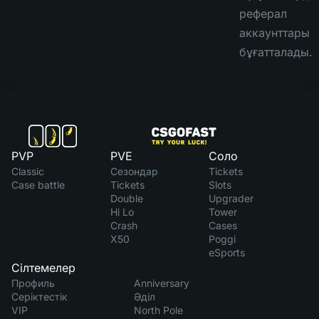
реферал
аккаунттары
бұғатталады.
PVP
PVE
Соло
Classic
Сезондар
Tickets
Case battle
Tickets
Slots
Double
Upgrader
Hi Lo
Tower
Crash
Cases
X50
Poggi
eSports
Сілтемелер
Профиль
Anniversary
Серіктестік
Әділ
VIP
North Pole