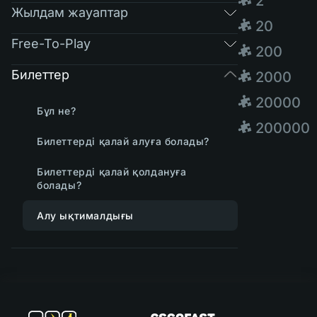
🧩 2
Жылдам жауаптар
🧩 20
Free-To-Play
🧩 200
Билеттер
🧩 2000
🧩 20000
Бұл не?
🧩 200000
Билеттерді қалай алуға болады?
Билеттерді қалай қолдануға
болады?
Алу ықтималдығы