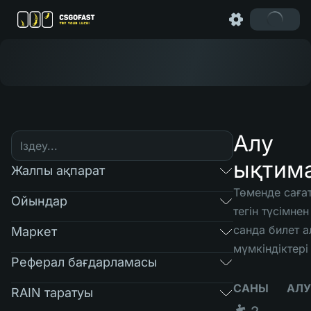
Алу
ықтим
Жалпы ақпарат
Төменде сағат
Ойындар
тегін түсімнен
санда билет а
Маркет
мүмкіндіктері
Реферал бағдарламасы
САНЫ
АЛУ
RAIN таратуы