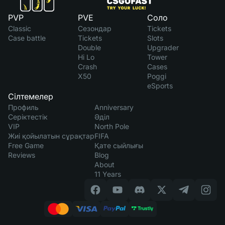
PVP
PVE
Соло
Classic
Сезондар
Tickets
Case battle
Tickets
Slots
Double
Upgrader
Hi Lo
Tower
Crash
Cases
X50
Poggi
eSports
Сілтемелер
Профиль
Anniversary
Серіктестік
Әділ
VIP
North Pole
Жиі қойылатын сұрақтар
FIFA
Free Game
Қате сыйлығы
Reviews
Blog
About
11 Years