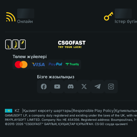
Онлайн
Істер бүг
Төлем жүйелері
Бізге жазылыңыз
KZ
|
Қызмет көрсету шарттары
|
Responsible Play Policy
|
Құпиялылық
GAMUSOFT LP, a company duly registered and existing under the laws of the UK, with regi
PAYPLAYSOFT LIMITED. Company No: HE 454356. Registered address: Boumpoulinas, 1-3
©2015-2026 "CSGOFAST" БАРЛЫҚ ҚҰҚЫҚТАР ҚҰРЫЛҒАН. CS:GO сауда қызметі