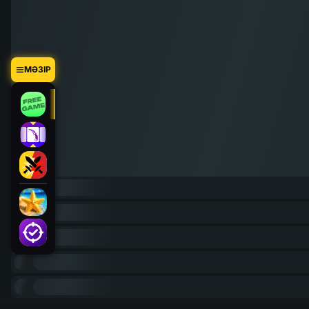
МӘЗІР