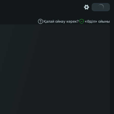
Қалай ойнау керек?
«Әділ» ойыны