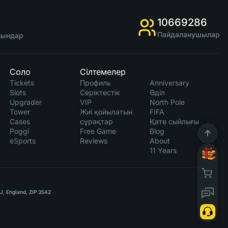
10669286
Пайдаланушылар
ойындар
Соло
Сілтемелер
Tickets
Профиль
Anniversary
Slots
Серіктестік
Әділ
Upgrader
VIP
North Pole
Tower
Жиі қойылатын
FIFA
Cases
сұрақтар
Қате сыйлығы
Poggi
Free Game
Blog
eSports
Reviews
About
11 Years
RJ, England, ZIP 3542