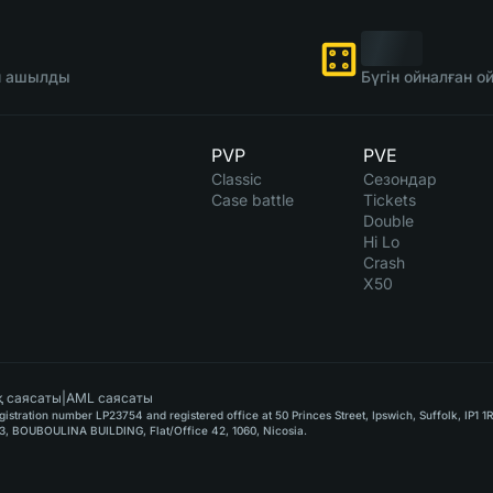
ін ашылды
Бүгін ойналған 
PVP
PVE
Classic
Сезондар
Case battle
Tickets
Double
Hi Lo
Crash
X50
 саясаты
|
AML саясаты
stration number LP23754 and registered office at 50 Princes Street, Ipswich, Suffolk, IP1 1
, BOUBOULINA BUILDING, Flat/Office 42, 1060, Nicosia.