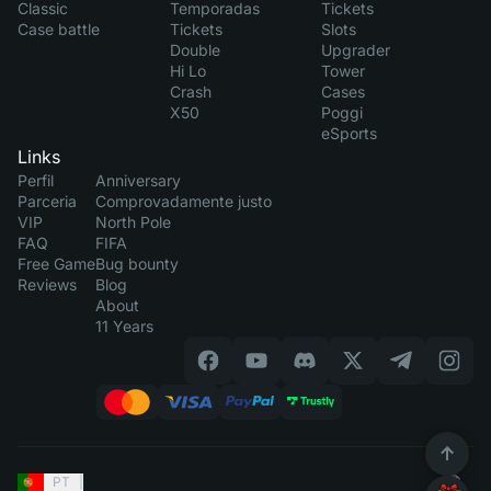
Classic
Temporadas
Tickets
Case battle
Tickets
Slots
Double
Upgrader
Hi Lo
Tower
Crash
Cases
X50
Poggi
eSports
Links
Perfil
Anniversary
Parceria
Comprovadamente justo
VIP
North Pole
FAQ
FIFA
Free Game
Bug bounty
Reviews
Blog
About
11 Years
PT
|