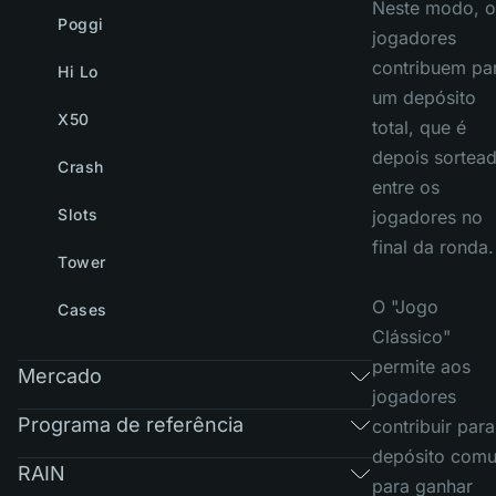
Neste modo, o
Poggi
jogadores
contribuem pa
Hi Lo
um depósito
X50
total, que é
depois sortea
Crash
entre os
Slots
jogadores no
final da ronda.
Tower
O "Jogo
Cases
Clássico"
permite aos
Mercado
jogadores
Programa de referência
contribuir para
depósito com
RAIN
para ganhar