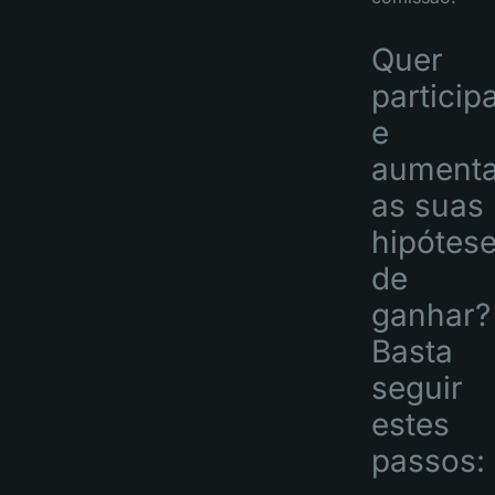
Quer
particip
e
aumenta
as suas
hipótes
de
ganhar?
Basta
seguir
estes
passos: