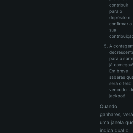
contribuir
para o
depósito e
confirmar a
sua
contribuiçã
A contage
decrescent
para o sorte
já começou
Em breve
saberás qu
será o feliz
vencedor d
jackpot!
Quando
ganhares, verá
uma janela qu
indica qual o