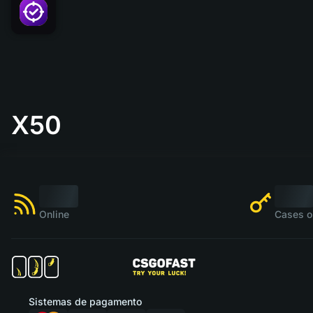
X50
Online
Cases o
Sistemas de pagamento