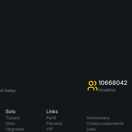
10668042
Usuários
d today
Solo
Links
Tickets
Perfil
Anniversary
Slots
Parceria
Comprovadamente
Upgrader
VIP
justo