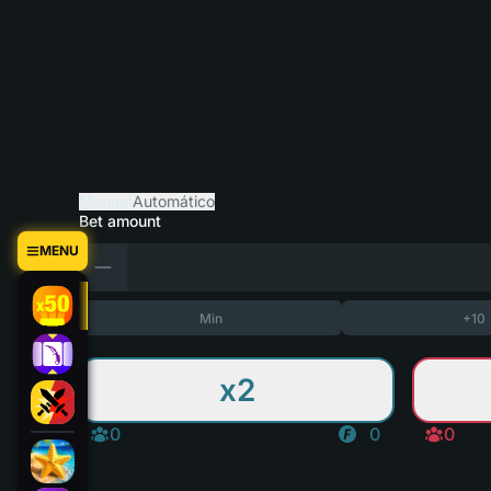
Manual
Automático
Bet amount
MENU
Min
+10
x2
0
0
0