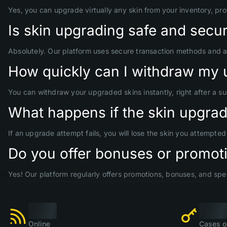
Yes, you can upgrade virtually any skin from your inventory, pr
Is skin upgrading safe and secu
Absolutely. Our platform uses secure transaction methods and 
How quickly can I withdraw my 
You can withdraw your upgraded skins instantly, right after a s
What happens if the skin upgrade
If an upgrade attempt fails, you will lose the skin you attempte
Do you offer bonuses or promoti
Yes! Our platform regularly offers promotions, bonuses, and spec
Online
Cases o