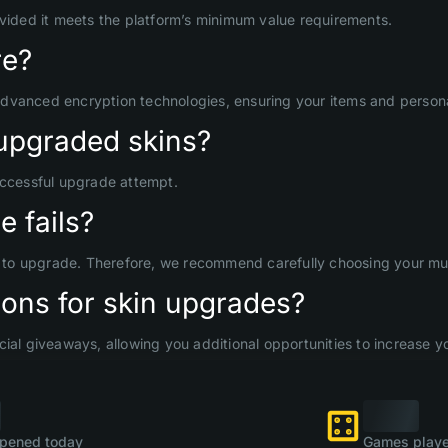
ovided it meets the platform’s minimum value requirements.
re?
advanced encryption technologies, ensuring your items and persona
upgraded skins?
uccessful upgrade attempt.
 fails?
d to upgrade. Therefore, we recommend carefully choosing your mult
ons for skin upgrades?
ial giveaways, allowing you additional opportunities to increase yo
pened today
Games playe