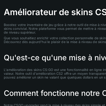
Améliorateur de skins C
Boostez votre inventaire de jeu grâce à notre outil de mise à ni
skins convivial. Notre plateforme vous permet de mettre à nivea
de niveau supérieur.
Que vous souhaitiez enrichir votre collection personnelle de ski
Découvrez dès aujourd'hui le plaisir de la mise à niveau de ski
Qu'est-ce qu'une mise à niv
L'amélioration des skins CS:GO est une fonctionnalité en ligne i
valeur. Notre outil d'amélioration CS2 offre un moyen transpare
pouvez améliorer un skin ne valant que quelques dollars en un s
Comment fonctionne notre 
Notre CSGO upgrader rend la mise à niveau des skins simple et ag