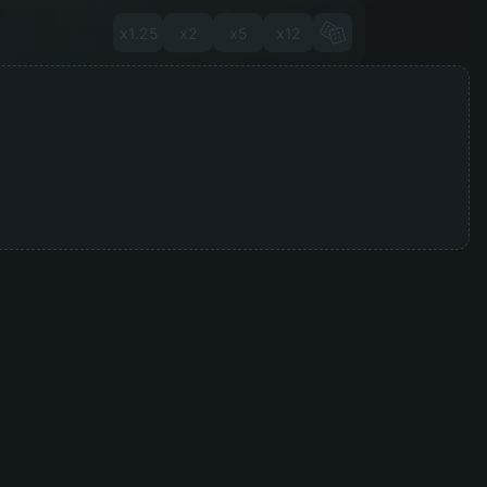
x1.25
x2
x5
x12