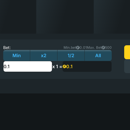
Bet:
Min.bet
0.01
Max. Bet
500
Min
x2
1/2
All
x 1 =