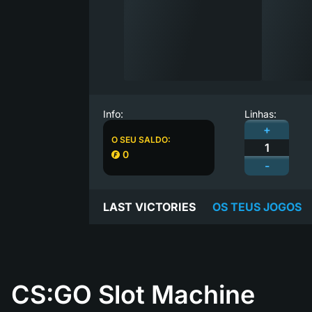
Info:
Linhas:
+
O SEU SALDO:
1
0
-
LAST VICTORIES
OS TEUS JOGOS
CS:GO Slot Machine