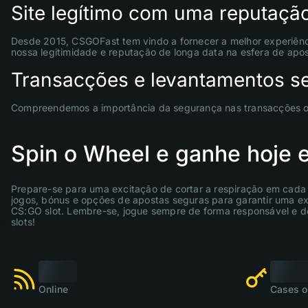
Site legítimo com uma reputação
Desde 2015, CSGOFast tem vindo a fornecer a melhor experiência
nossa legitimidade e reputação de longa data na esfera de apo
Transacções e levantamentos se
Compreendemos a importância da segurança nas transacções onl
Spin o Wheel e ganhe hoje
Prepare-se para uma excitação de cortar a respiração em cada
jogos, bónus e opções de apostas seguras para garantir uma e
CS:GO slot. Lembre-se, jogue sempre de forma responsável e de
slots!
Online
Cases o