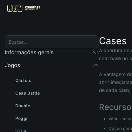
Cases
A abertura de 
Informações gerais
com base no pr
Jogos
A vantagem do
Classic
abrir imediata
de cada caso, 
Case Battle
Recurso
Double
Poggi
Vários sons
Opção para 
Hi Lo