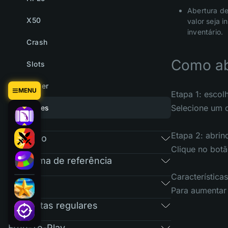
Abertura de
X50
valor seja 
inventário.
Crash
Como ab
Slots
Tower
MENU
Etapa 1: escol
Selecione um c
Cases
Etapa 2: abrin
Mercado
Clique no botã
Programa de referência
Características
RAIN
Para aumentar 
Perguntas regulares
Free-To-Play