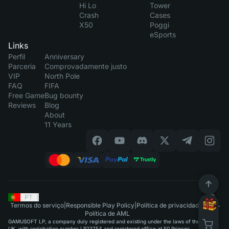
Hi Lo
Tower
Crash
Cases
X50
Poggi
eSports
Links
Perfil
Anniversary
Parceria
Comprovadamente justo
VIP
North Pole
FAQ
FIFA
Free Game
Bug bounty
Reviews
Blog
About
11 Years
PT
|
Termos do serviço
|
Responsible Play Policy
|
Política de privacidade
|
Política de AML
GAMUSOFT LP, a company duly registered and existing under the laws of the
UK, with registration number LP23754 and registered office at 50 Princes