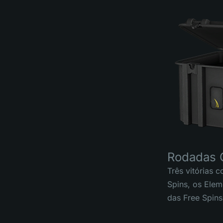
Rodadas G
Três vitórias 
Spins, os Elem
das Free Spins