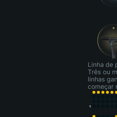
Linha de 
Três ou 
linhas g
começar n