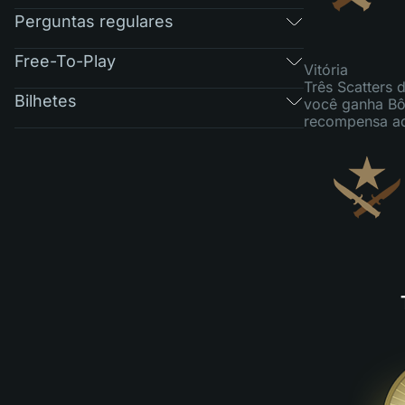
Perguntas regulares
Free-To-Play
Vitória
Três Scatters 
Bilhetes
você ganha Bô
recompensa ad