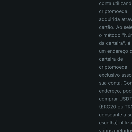
conta utilizan
criptomoeda
adquirida atra
cartão. Ao sel
o método "Nú
da carteira", é
um endereço 
carteira de
criptomoeda
exclusivo asso
sua conta. Co
endereço, pod
comprar USD
(ERC20 ou TR
consoante a s
escolha) utili
vários método