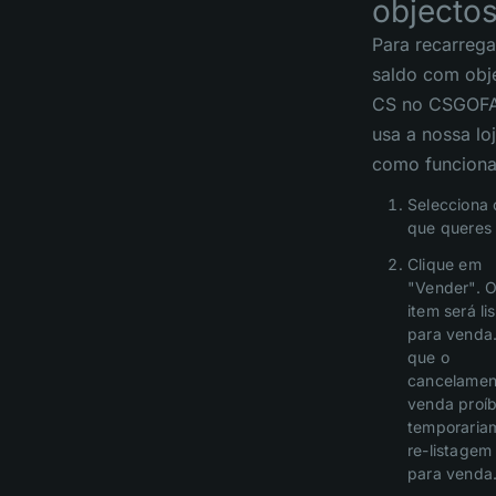
objecto
Para recarrega
saldo com obj
CS no CSGOFA
usa a nossa loj
como funciona
Selecciona 
que queres 
Clique em
"Vender". O
item será li
para venda
que o
cancelamen
venda proí
temporaria
re-listagem
para venda