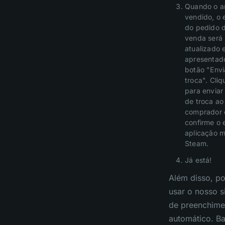
Quando o ar
vendido, o 
do pedido 
venda será
atualizado 
apresentad
botão "Envi
troca". Cliq
para enviar 
de troca ao
comprador 
confirme o 
aplicação m
Steam.
Já está!
Além disso, p
usar o nosso s
de preenchime
automático. Ba