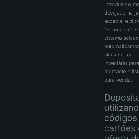
introduzir o m
desejado na ja
especial e cli
"Preencher". O
sistema selecc
automaticamen
skins do teu
inventário para
montante e list
para venda.
Deposit
utilizan
códigos
cartões
oferta d