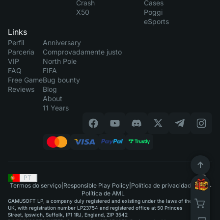
Crash
Cases
X50
Poggi
eSports
Links
Perfil
Anniversary
Parceria
Comprovadamente justo
VIP
North Pole
FAQ
FIFA
Free Game
Bug bounty
Reviews
Blog
About
11 Years
PT
|
Termos do serviço
|
Responsible Play Policy
|
Política de privacidade
|
Política de AML
GAMUSOFT LP, a company duly registered and existing under the laws of the
UK, with registration number LP23754 and registered office at 50 Princes
Street, Ipswich, Suffolk, IP1 1RJ, England, ZIP 3542