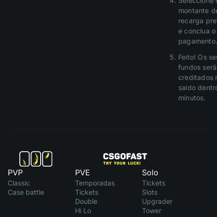
Seleccione 
montante d
recarga pre
e conclua o
pagamento
Feito! Os s
fundos ser
creditados 
saldo dentr
minutos.
PVP
PVE
Solo
Classic
Temporadas
Tickets
Case battle
Tickets
Slots
Double
Upgrader
Hi Lo
Tower