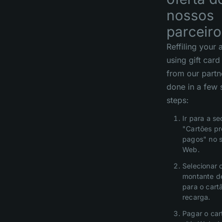
nossos
parceiro
Reffiling your
using gift car
from our partn
done in a few 
steps:
Ir para a s
"Cartões pr
pagos" no s
Web.
Selecionar 
montante d
para o cart
recarga.
Pagar o car