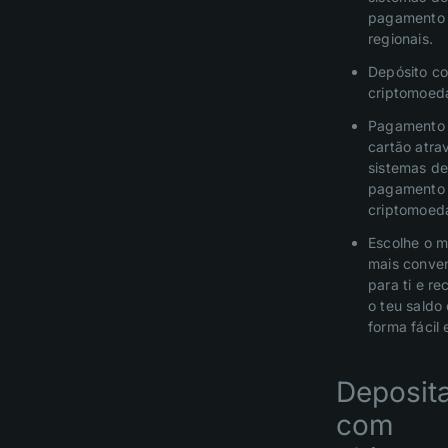
pagamento
regionais.
Depósito c
criptomoed
Pagamento
cartão atra
sistemas d
pagamento
criptomoed
Escolhe o 
mais conve
para ti e re
o teu saldo
forma fácil 
Deposit
com