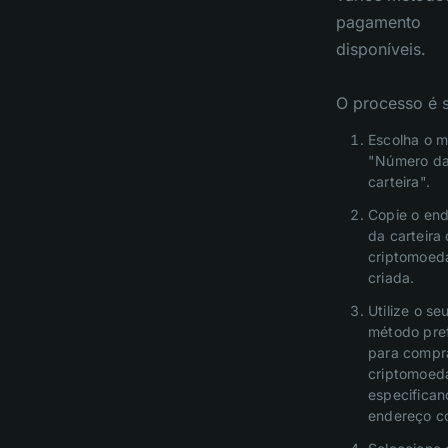
pagamento
disponíveis.
O processo é s
Escolha o 
"Número d
carteira".
Copie o en
da carteira
criptomoed
criada.
Utilize o se
método pre
para compr
criptomoed
especifican
endereço c