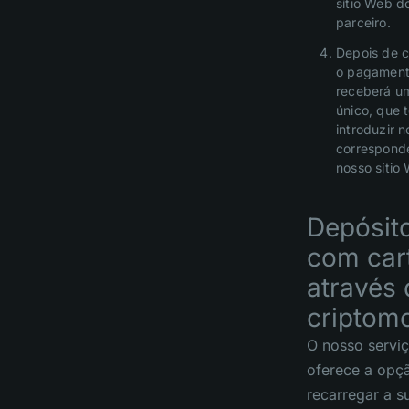
sítio Web d
parceiro.
Depois de c
o pagament
receberá u
único, que 
introduzir n
correspond
nosso sítio
Depósit
com car
através 
criptom
O nosso servi
oferece a opç
recarregar a s