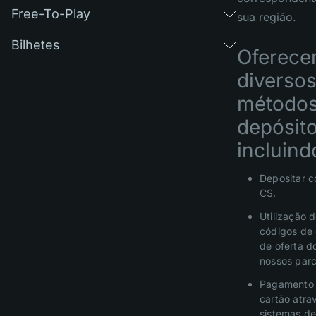
Free-To-Play
sua região.
Bilhetes
Oferec
diverso
métodos
depósito
incluind
Depositar c
CS.
Utilização 
códigos de 
de oferta d
nossos parc
Pagamento
cartão atra
sistemas d