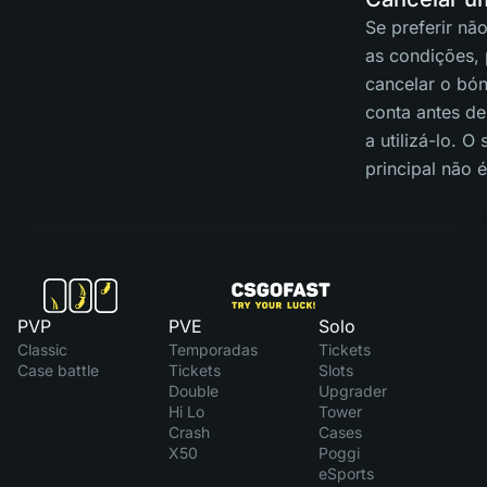
Se preferir nã
as condições,
cancelar o bó
conta antes d
a utilizá-lo. O
principal não 
PVP
PVE
Solo
Classic
Temporadas
Tickets
Case battle
Tickets
Slots
Double
Upgrader
Hi Lo
Tower
Crash
Cases
X50
Poggi
eSports