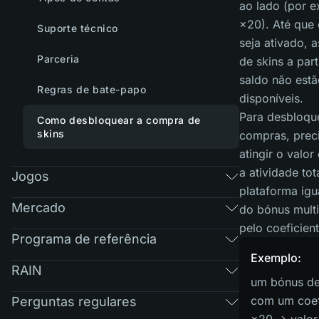
ao lado (por 
×20). Até que
Suporte técnico
seja ativado, 
Parceria
de skins a part
saldo não estã
Regras de bate-papo
disponíveis.
Para desbloqu
Como desbloquear a compra de
skins
compras, prec
atingir o valo
a atividade tot
Jogos
plataforma igu
Mercado
do bónus multi
pelo coeficient
Programa de referência
Exemplo:
RAIN
um bónus de
com um coef
Perguntas regulares