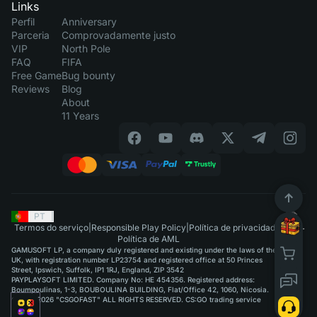
Links
Perfil
Anniversary
Parceria
Comprovadamente justo
VIP
North Pole
FAQ
FIFA
Free Game
Bug bounty
Reviews
Blog
About
11 Years
PT
|
Termos do serviço
|
Responsible Play Policy
|
Política de privacidade
|
Política de AML
GAMUSOFT LP, a company duly registered and existing under the laws of the
UK, with registration number LP23754 and registered office at 50 Princes
Street, Ipswich, Suffolk, IP1 1RJ, England, ZIP 3542
PAYPLAYSOFT LIMITED. Company No: HE 454356. Registered address:
Boumpoulinas, 1-3, BOUBOULINA BUILDING, Flat/Office 42, 1060, Nicosia.
©2015-2026 "CSGOFAST" ALL RIGHTS RESERVED. CS:GO trading service