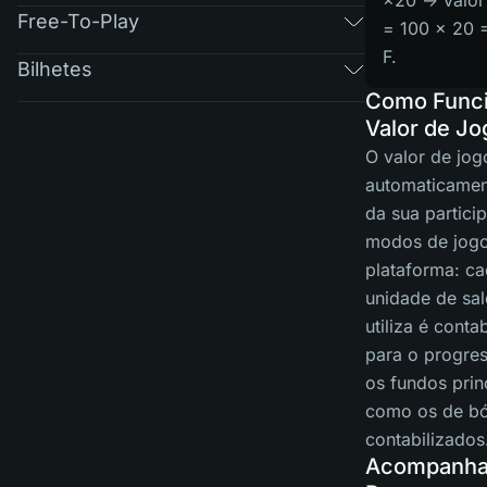
×20 → valor
Free-To-Play
= 100 × 20 
F.
Bilhetes
Como Funci
Valor de Jo
O valor de jo
automaticamen
da sua partici
modos de jog
plataforma: c
unidade de sa
utiliza é conta
para o progres
os fundos prin
como os de b
contabilizados
Acompanha