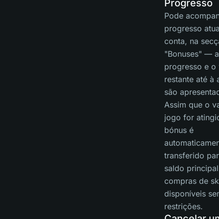
Progresso
Pode acompan
progresso atua
conta, na sec
"Bonuses" — a
progresso e o 
restante até à 
são apresentad
Assim que o va
jogo for atingi
bónus é
automaticamen
transferido pa
saldo principal
compras de sk
disponíveis s
restrições.
Cancelar u