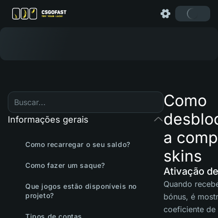
Como
desblo
Informações gerais
a comp
Como recarregar o seu saldo?
skins
Como fazer um saque?
Ativação d
Quando receb
Que jogos estão disponíveis no
projeto?
bónus, é most
coeficiente de
Tipos de contas