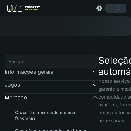
Seleçã
automá
Informações gerais
Nosso serviço
Jogos
garante a máx
comodidade a
Mercado
usuários, forn
todas as funç
O que é um mercado e como
funciona?
necessárias.
Como faço para vender um item na