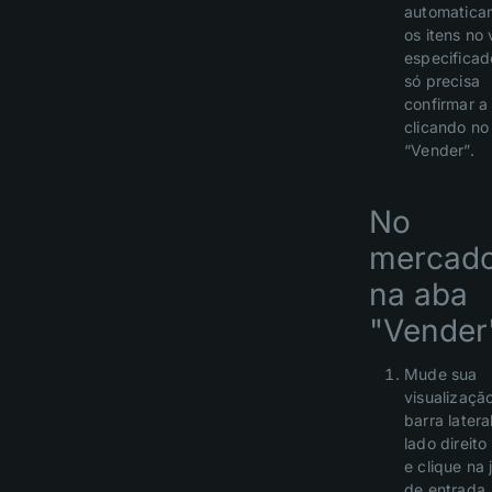
automatica
os itens no 
especificad
só precisa
confirmar a
clicando no
“Vender”.
No
mercado
na aba
"Vender
Mude sua
visualizaçã
barra latera
lado direito
e clique na 
de entrada.