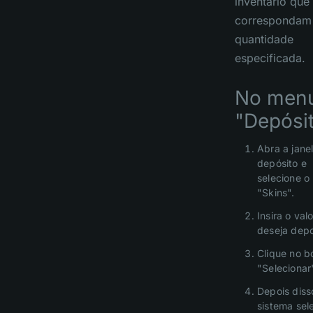
inventário que
correspondam
quantidade
especificada.
No men
"Depósit
Abra a jane
depósito e
selecione o
"Skins".
Insira o val
deseja depo
Clique no b
"Selecionar
Depois diss
sistema sel