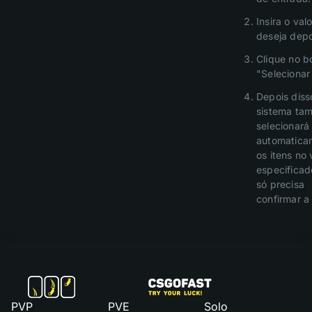
Insira o val
deseja depo
Clique no b
"Selecionar 
Depois diss
sistema ta
selecionará
automatica
os itens no 
especificad
só precisa
confirmar a
PVP
PVE
Solo