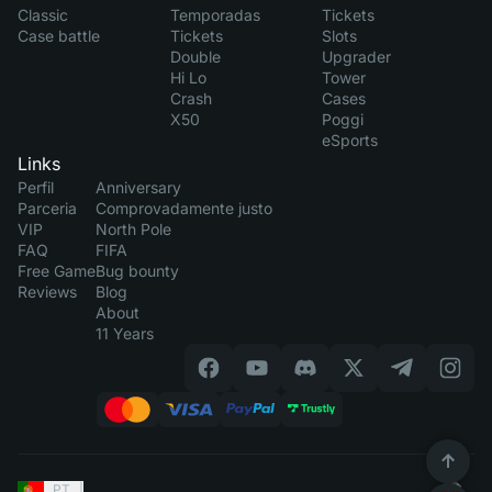
Classic
Temporadas
Tickets
Case battle
Tickets
Slots
Double
Upgrader
Hi Lo
Tower
Crash
Cases
X50
Poggi
eSports
Links
Perfil
Anniversary
Parceria
Comprovadamente justo
VIP
North Pole
FAQ
FIFA
Free Game
Bug bounty
Reviews
Blog
About
11 Years
PT
|