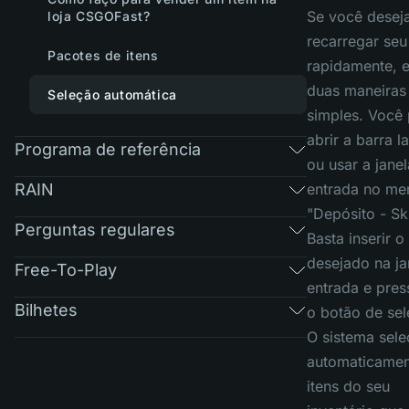
Se você desej
loja CSGOFast?
recarregar seu
Pacotes de itens
rapidamente, 
duas maneiras
Seleção automática
simples. Você
abrir a barra la
Programa de referência
ou usar a jane
RAIN
entrada no me
"Depósito - Sk
Perguntas regulares
Basta inserir o
desejado na ja
Free-To-Play
entrada e pres
Bilhetes
o botão de sel
O sistema sele
automaticamen
itens do seu