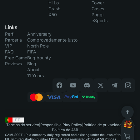
Hi Lo
Tower
Crash
Cases
X50
Poggi
eSports
Links
Perfil
Anniversary
Parceria
Comprovadamente justo
VIP
North Pole
FAQ
FIFA
Free Game
Bug bounty
Reviews
Blog
About
11 Years
PT
|
Termos do serviço
|
Responsible Play Policy
|
Política de privacidade
|
Política de AML
GAMUSOFT LP, a company duly registered and existing under the laws of the
UK, with registration number LP23754 and registered office at 50 Princes