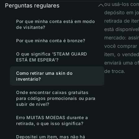
ou usá-los co
Perguntas regulares
depósito em j
retirada de ite
Por que minha conta está em modo
de visitante?
está disponíve
mercado: assi
Por que minha conta é bronze?
você comprar
O que significa 'STEAM GUARD
item, o vende
ESTÁ EM ESPERA'?
enviará uma of
de troca.
Como retirar uma skin do
inventário?
Onde encontrar caixas gratuitas
para códigos promocionais ou para
subir de nível?
Erro MUITAS MOEDAS durante a
retirada, o que isso significa?
Depositei um item, mas não há