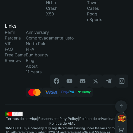
Hi Lo
Tower
Crash
Cases
X50
Poggi
eSports
Links
Perfil
Anniversary
Parceria
Comprovadamente justo
VIP
North Pole
FAQ
FIFA
Free Game
Bug bounty
Reviews
Blog
About
11 Years
PT
|
Termos do serviço
|
Responsible Play Policy
|
Política de privacidade
|
Política de AML
GAMUSOFT LP, a company duly registered and existing under the laws of the
UK, with registration number LP23754 and registered office at 50 Princes