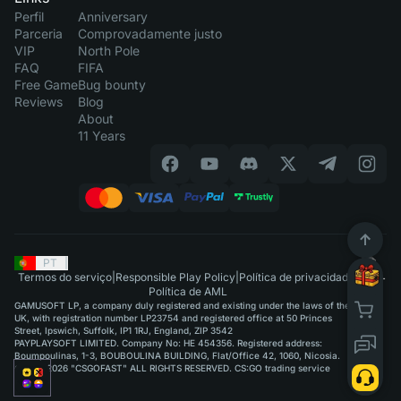
Perfil
Anniversary
Parceria
Comprovadamente justo
VIP
North Pole
FAQ
FIFA
Free Game
Bug bounty
Reviews
Blog
About
11 Years
PT
|
Termos do serviço
|
Responsible Play Policy
|
Política de privacidade
|
Política de AML
GAMUSOFT LP, a company duly registered and existing under the laws of the
UK, with registration number LP23754 and registered office at 50 Princes
Street, Ipswich, Suffolk, IP1 1RJ, England, ZIP 3542
PAYPLAYSOFT LIMITED. Company No: HE 454356. Registered address:
Boumpoulinas, 1-3, BOUBOULINA BUILDING, Flat/Office 42, 1060, Nicosia.
©2015-2026 "CSGOFAST" ALL RIGHTS RESERVED. CS:GO trading service