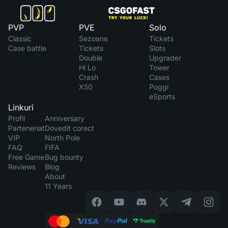
PVP
PVE
Solo
Classic
Sezoane
Tickets
Case battle
Tickets
Slots
Double
Upgrader
Hi Lo
Tower
Crash
Cases
X50
Poggi
eSports
Linkuri
Profil
Anniversary
Parteneriat
Dovedit corect
VIP
North Pole
FAQ
FIFA
Free Game
Bug bounty
Reviews
Blog
About
11 Years