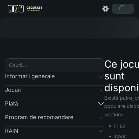
Ce jocu
sunt
Informatii generale
disponi
Jocuri
Există patru jo
Piaţă
populare dispo
secțiune:
Program de recomandare
Hi Lo
RAIN
Tower