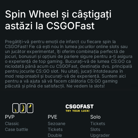
Spin Wheel și câștigați
astăzi la CSGOFast
Pregătiți-vă pentru emoții de infarct cu fiecare spin la
CSGOFast! Fie că ești nou în lumea jocurilor online slots sau
un jucător experimentat, îți oferim combinația perfectă de
jocuri, bonusuri și opțiuni de pariere sigure pentru a-ți asigura
o experiență de top gaming. Bucurați-vă de lumea CS:GO ca
niciodată până acum cu CSGOFast, destinația dvs. principală
pentru jocurile CS:GO slot. Nu uitați, jucați întotdeauna în
mod responsabil și bucurați-vă de experiență. Suntem aici
pentru a vă ajuta să vă facem călătoria CS:GO gaming
plăcută și plină de satisfacții. Ne vedem la slots!
PVP
PVE
Solo
Classic
Sezoane
Tickets
Case battle
Tickets
Slots
Double
Upgrader