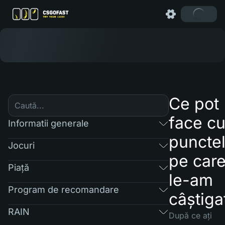
Ce pot
face c
Informatii generale
puncte
Jocuri
pe car
Piaţă
le-am
Program de recomandare
câștiga
RAIN
După ce ați