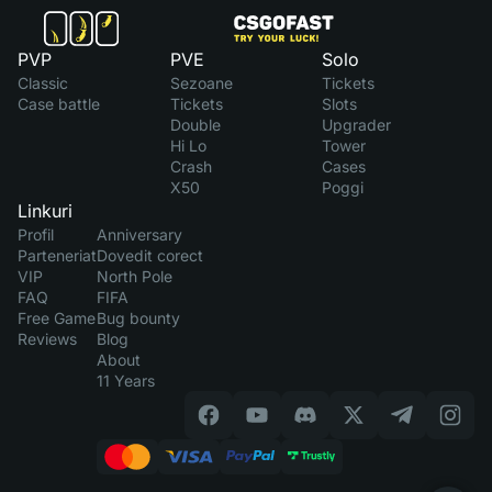
PVP
PVE
Solo
Classic
Sezoane
Tickets
Case battle
Tickets
Slots
Double
Upgrader
Hi Lo
Tower
Crash
Cases
X50
Poggi
Linkuri
Profil
Anniversary
Parteneriat
Dovedit corect
VIP
North Pole
FAQ
FIFA
Free Game
Bug bounty
Reviews
Blog
About
11 Years