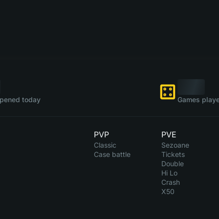
pened today
Games playe
PVP
PVE
Classic
Sezoane
Case battle
Tickets
Double
Hi Lo
Crash
X50