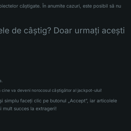
iectelor câștigate. În anumite cazuri, este posibil să nu
sele de câștig? Doar urmați acești
a.
 cine va deveni norocosul câștigător al jackpot-ului!
i simplu faceți clic pe butonul „Accept”, iar articolele
i mult succes la extrageri!