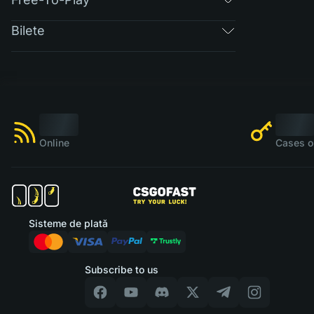
Bilete
Online
Cases o
Sisteme de plată
Subscribe to us