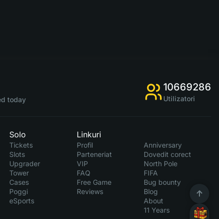
10669286
Utilizatori
d today
Solo
Linkuri
Tickets
Profil
Anniversary
Slots
Parteneriat
Dovedit corect
Upgrader
VIP
North Pole
Tower
FAQ
FIFA
Cases
Free Game
Bug bounty
Poggi
Reviews
Blog
eSports
About
11 Years