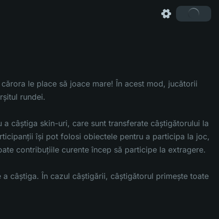
 cărora le place să joace mare! În acest mod, jucătorii
șitul rundei.
 câștiga skin-uri, care sunt transferate câștigătorului la
icipanții își pot folosi obiectele pentru a participa la joc,
ate contribuțiile curente încep să participe la extragere.
a câștiga. În cazul câștigării, câștigătorul primește toate