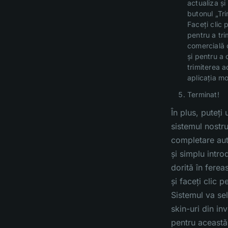
actualiza ș
butonul „Tri
Faceți clic 
pentru a tri
comercială 
și pentru a
trimiterea a
aplicația m
Terminat!
În plus, puteți u
sistemul nostr
completare au
și simplu intr
dorită în ferea
și faceți clic p
Sistemul va se
skin-uri din in
pentru această