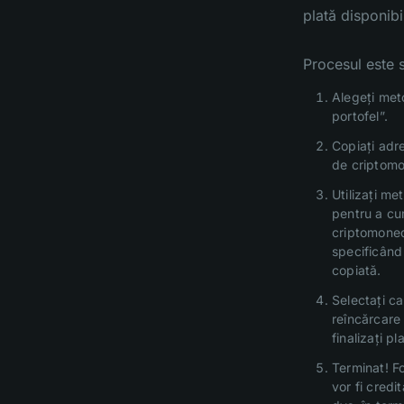
plată disponibi
Procesul este 
Alegeți me
portofel”.
Copiați adre
de criptomo
Utilizați me
pentru a c
criptomone
specificând
copiată.
Selectați ca
reîncărcare 
finalizați pl
Terminat! F
vor fi credit