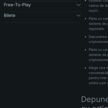
Folosind co
Free-To-Play
cadou de la
noștri.
Bilete
Plata cu car
sisteme de 
regionale.
Depunerea 
criptomone
Plata cu car
sisteme de 
criptomone
Alege cea 
convenabil
pentru tine 
soldul ușor 
Depune