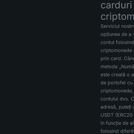
carduri
cripto
Serviciul nostr
opțiunea de a 
contul folosind
criptomonede a
prin card. Când
metoda „Număr
este creată o 
de portofel cu
criptomonede,
contului dvs. 
adresă, puteți 
USDT (ERC20 
în funcție de a
folosind difer