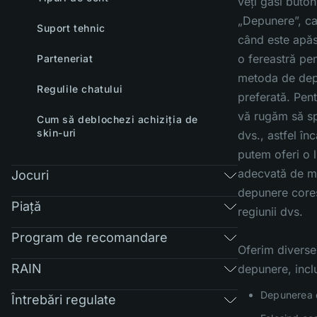
veți găsi buton
„Depunere”, ca
Suport tehnic
când este apăs
o fereastră pe
Parteneriat
metoda de de
Regulile chatului
preferată. Pent
vă rugăm să spe
Cum să deblochezi achiziția de
skin-uri
dvs., astfel în
putem oferi o l
adecvată de m
Jocuri
depunere core
Piaţă
regiunii dvs.
Program de recomandare
Oferim divers
RAIN
depunere, incl
Depunerea c
Întrebări regulate