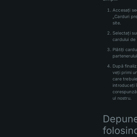
Accesați se
„Carduri pr
site.
Selectați s
cardului de 
Plătiți cardu
partenerului
După finaliz
veți primi u
care trebuie
introduceți 
corespunzăt
ul nostru.
Depune
folosin