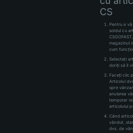
cu arti
CS
Pentru a vă
soldul cu ar
CSGOFAST, f
magazinul n
cum funcți
Selectați ar
doriți să îl v
Faceți clic 
Articolul dvs
spre vânzar
anularea vân
temporar re
articolului 
Când articol
vândut, star
dvs. de vân