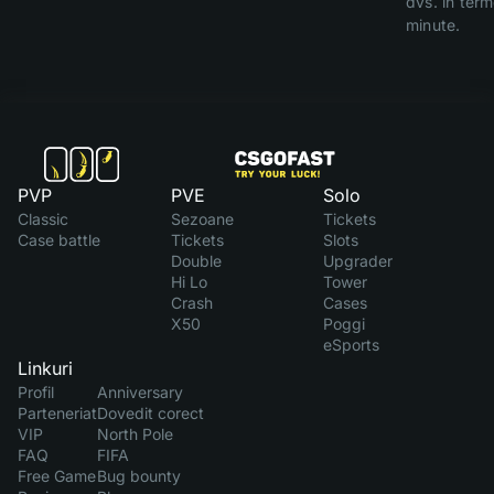
dvs. în ter
minute.
PVP
PVE
Solo
Classic
Sezoane
Tickets
Case battle
Tickets
Slots
Double
Upgrader
Hi Lo
Tower
Crash
Cases
X50
Poggi
eSports
Linkuri
Profil
Anniversary
Parteneriat
Dovedit corect
VIP
North Pole
FAQ
FIFA
Free Game
Bug bounty