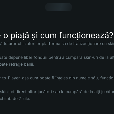
 o piață și cum funcționează?
 tuturor utilizatorilor platforma sa de tranzacționare cu sk
te depune liber fonduri pentru a cumpăra skin-uri de la alți 
poate retrage banii.
-to-Player, așa cum poate fi înțeles din numele său, funcțion
skin-uri direct altor jucători sau le cumpără de la alți jucăto
schimb de 7 zile.