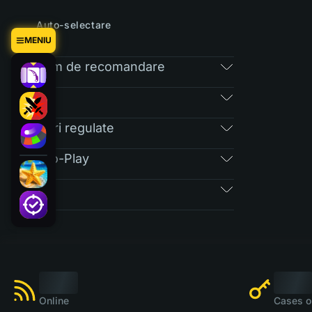
Auto-selectare
MENIU
Program de recomandare
RAIN
Întrebări regulate
Free-To-Play
Bilete
Online
Cases o