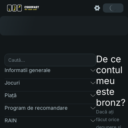
De ce
contul
Informatii generale
meu
Jocuri
este
Piaţă
bronz?
Program de recomandare
Dacă ați
făcut orice
RAIN
depunere și