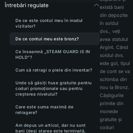
Întrebări regulate
există bani
din depozite
De ce este contul meu în modul
în soldul
vizitator?
dvs., veți
De ce contul meu este bronz?
avea statutul
Argint. Când
Ce înseamnă „STEAM GUARD IS IN
soldul dvs.
HOLD”?
este gol, tipul
Cum să retragi o piele din inventar?
de cont se va
schimba din
Unde să găsiți huse gratuite pentru
nou la Bronz.
coduri promoționale sau pentru
creșterea nivelului?
Câștigurile
primite din
Care este suma maximă de
monede
retragere?
gratuite și
Am depus un articol, dar nu sunt
coduri
bani (deși starea este terminată,