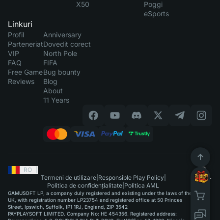
X50
Poggi
eSports
Linkuri
Profil
Anniversary
Parteneriat
Dovedit corect
VIP
North Pole
FAQ
FIFA
Free Game
Bug bounty
Reviews
Blog
About
11 Years
RO
|
Termeni de utilizare
|
Responsible Play Policy
|
Politica de confidențialitate
|
Politica AML
GAMUSOFT LP, a company duly registered and existing under the laws of the
UK, with registration number LP23754 and registered office at 50 Princes
Street, Ipswich, Suffolk, IP1 1RJ, England, ZIP 3542
PAYPLAYSOFT LIMITED. Company No: HE 454356. Registered address: