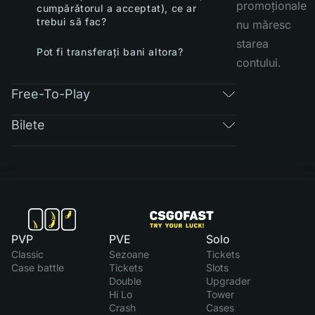
promoționale
cumpărătorul a acceptat), ce ar
trebui să fac?
nu măresc
starea
Pot fi transferați bani altora?
contului.
Free-To-Play
Bilete
PVP
PVE
Solo
Classic
Sezoane
Tickets
Case battle
Tickets
Slots
Double
Upgrader
Hi Lo
Tower
Crash
Cases