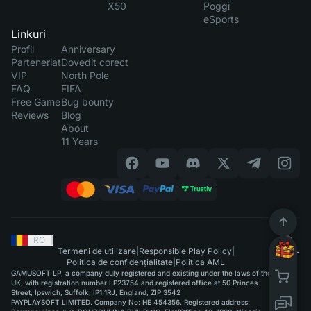
X50
Poggi
eSports
Linkuri
Profil
Anniversary
Parteneriat
Dovedit corect
VIP
North Pole
FAQ
FIFA
Free Game
Bug bounty
Reviews
Blog
About
11 Years
RO
|
Termeni de utilizare
|
Responsible Play Policy
|
Politica de confidențialitate
|
Politica AML
GAMUSOFT LP, a company duly registered and existing under the laws of the
UK, with registration number LP23754 and registered office at 50 Princes
Street, Ipswich, Suffolk, IP1 1RJ, England, ZIP 3542
PAYPLAYSOFT LIMITED. Company No: HE 454356. Registered address: