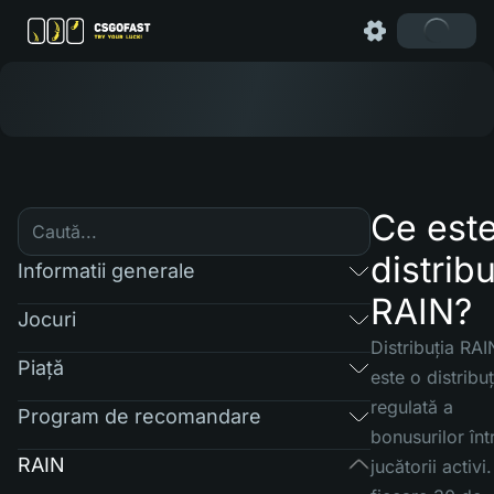
Ce este
distribu
Informatii generale
RAIN?
Jocuri
Distribuția RAI
Piaţă
este o distribuț
regulată a
Program de recomandare
bonusurilor înt
RAIN
jucătorii activi