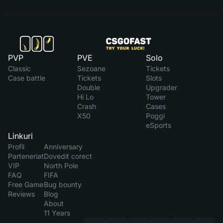
PVP
PVE
Solo
Classic
Sezoane
Tickets
Case battle
Tickets
Slots
Double
Upgrader
Hi Lo
Tower
Crash
Cases
X50
Poggi
eSports
Linkuri
Profil
Anniversary
Parteneriat
Dovedit corect
VIP
North Pole
FAQ
FIFA
Free Game
Bug bounty
Reviews
Blog
About
11 Years