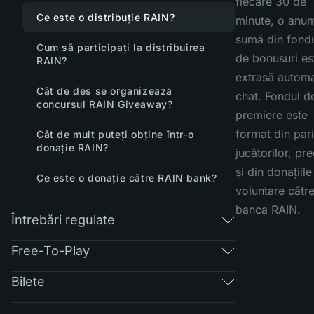
fiecare 30 de
Ce este o distribuție RAIN?
minute, o anum
sumă din fondu
Cum să participați la distribuirea
de bonusuri es
RAIN?
extrasă automa
Cât de des se organizează
chat. Fondul d
concursul RAIN Giveaway?
premiere este
format din pari
Cât de mult puteți obține într-o
donație RAIN?
jucătorilor, p
și din donațiile
Ce este o donație către RAIN bank?
voluntare cătr
banca RAIN.
Întrebări regulate
Free-To-Play
Bilete