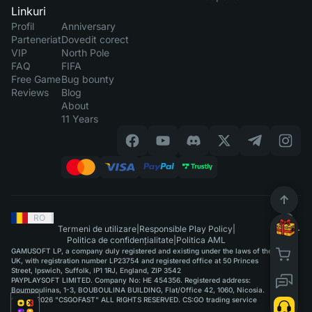
Linkuri
Profil
Anniversary
Parteneriat
Dovedit corect
VIP
North Pole
FAQ
FIFA
Free Game
Bug bounty
Reviews
Blog
About
11 Years
RO
|
Termeni de utilizare
|
Responsible Play Policy
|
Politica de confidențialitate
|
Politica AML
GAMUSOFT LP, a company duly registered and existing under the laws of the
UK, with registration number LP23754 and registered office at 50 Princes
Street, Ipswich, Suffolk, IP1 1RJ, England, ZIP 3542
PAYPLAYSOFT LIMITED. Company No: HE 454356. Registered address:
Boumpoulinas, 1-3, BOUBOULINA BUILDING, Flat/Office 42, 1060, Nicosia.
©2015-2026 "CSGOFAST" ALL RIGHTS RESERVED. CS:GO trading service