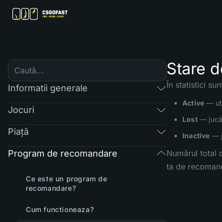
Stare 
În statistici su
Informatii generale
Active
— uti
Jocuri
Lost
— jucăt
Piaţă
Inactive
— j
Program de recomandare
Numărul total 
ta de recoman
Ce este un program de
recomandare?
Cum functioneaza?