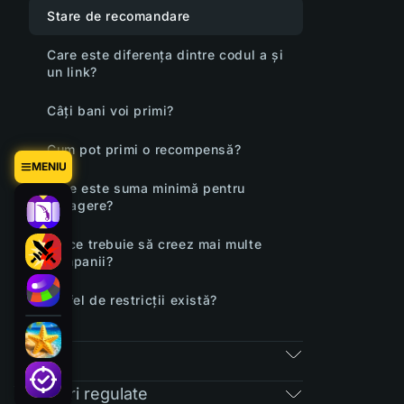
Stare de recomandare
Care este diferența dintre codul a și
un link?
Câți bani voi primi?
Cum pot primi o recompensă?
MENIU
Care este suma minimă pentru
retragere?
De ce trebuie să creez mai multe
campanii?
Ce fel de restricții există?
RAIN
Întrebări regulate