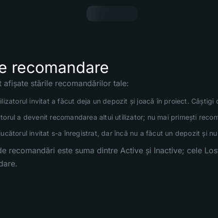
de recomandare
nt afișate stările recomandărilor tale:
lizatorul invitat a făcut deja un depozit și joacă în proiect. Câștigi d
orul a devenit recomandarea altui utilizator; nu mai primești reco
ucătorul invitat s-a înregistrat, dar încă nu a făcut un depozit și nu 
de recomandări este suma dintre Active și Inactive; cele Los
dare.