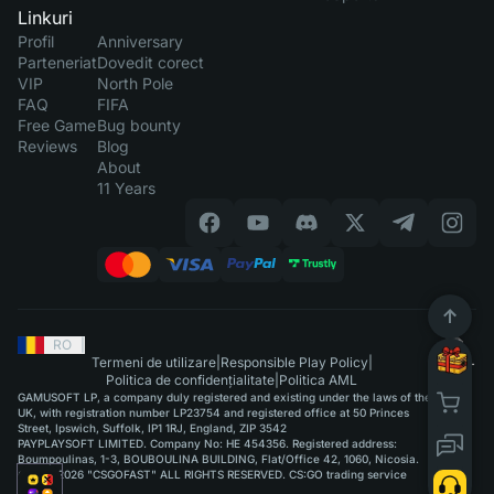
Linkuri
Profil
Anniversary
Parteneriat
Dovedit corect
VIP
North Pole
FAQ
FIFA
Free Game
Bug bounty
Reviews
Blog
About
11 Years
RO
|
Termeni de utilizare
|
Responsible Play Policy
|
Politica de confidențialitate
|
Politica AML
GAMUSOFT LP, a company duly registered and existing under the laws of the
UK, with registration number LP23754 and registered office at 50 Princes
Street, Ipswich, Suffolk, IP1 1RJ, England, ZIP 3542
PAYPLAYSOFT LIMITED. Company No: HE 454356. Registered address:
Boumpoulinas, 1-3, BOUBOULINA BUILDING, Flat/Office 42, 1060, Nicosia.
©2015-2026 "CSGOFAST" ALL RIGHTS RESERVED. CS:GO trading service