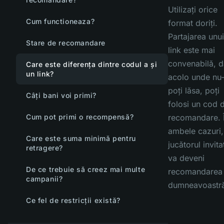
Utilizați orice
Cum functioneaza?
format doriți.
Partajarea unui
Stare de recomandare
link este mai
convenabilă, d
Care este diferența dintre codul a și
un link?
acolo unde nu-
poți lăsa, poți
Câți bani voi primi?
folosi un cod 
Cum pot primi o recompensă?
recomandare. 
ambele cazuri,
Care este suma minimă pentru
jucătorul invita
retragere?
va deveni
De ce trebuie să creez mai multe
recomandarea
campanii?
dumneavoastr
Ce fel de restricții există?