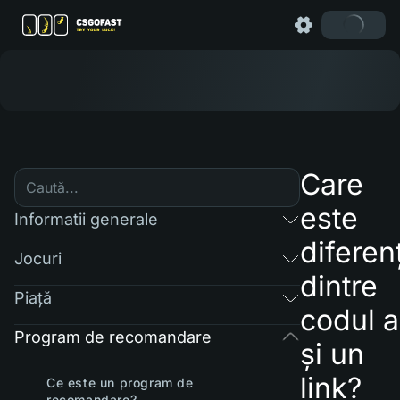
Care
este
Informatii generale
diferen
Jocuri
dintre
Piaţă
codul a
Program de recomandare
și un
link?
Ce este un program de
recomandare?