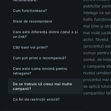
publicitar pent
Cum functioneaza?
înțelege ce su
trafic funcțion
Stare de recomandare
mai bine și atr
Care este diferența dintre codul a și
mai mulți jucăt
un link?
activi. Nivelul
(procentul) est
Câți bani voi primi?
comun pentru 
Cum pot primi o recompensă?
contul: de înda
o campanie at
Care este suma minimă pentru
nivelul următor
retragere?
procentul mai
De ce trebuie să creez mai multe
se aplică tutur
campanii?
campaniilor tal
Ce fel de restricții există?