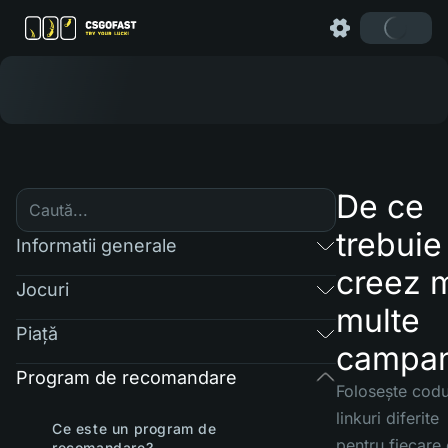
De ce
trebuie
Informatii generale
creez 
Jocuri
multe
Piaţă
campan
Program de recomandare
Folosește codur
linkuri diferite
Ce este un program de
pentru fiecare
recomandare?