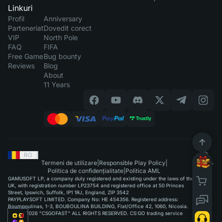
Linkuri
Profil
Anniversary
Parteneriat
Dovedit corect
VIP
North Pole
FAQ
FIFA
Free Game
Bug bounty
Reviews
Blog
About
11 Years
RO
|
Termeni de utilizare
|
Responsible Play Policy
|
Politica de confidențialitate
|
Politica AML
GAMUSOFT LP, a company duly registered and existing under the laws of the
UK, with registration number LP23754 and registered office at 50 Princes
Street, Ipswich, Suffolk, IP1 1RJ, England, ZIP 3542
PAYPLAYSOFT LIMITED. Company No: HE 454356. Registered address:
Boumpoulinas, 1-3, BOUBOULINA BUILDING, Flat/Office 42, 1060, Nicosia.
©2015-2026 "CSGOFAST" ALL RIGHTS RESERVED. CS:GO trading service