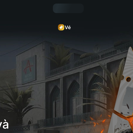
Vé
và 