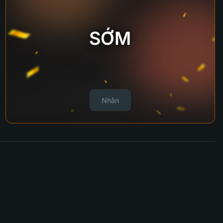
SỚM
Nhân