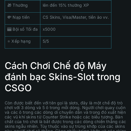
🎁 Thưởng
lên đến 15% thưởng XP
💸 Nạp tiền
CS Skins, Visa/Master, tiền ảo vv.
🎰 Bội số Tối đa
x5000
⭐ Xếp hạng
5/5
Cách Chơi Chế độ Máy
đánh bạc Skins-Slot trong
CSGO
Còn được biết đến với tên gọi là slots, đây là một chế độ trò
chơi với 3 dòng và 5 ô trong mỗi dòng. Người chơi quay cuộn
và các ô trong các dòng di chuyển dần và trong đó xuất hiện
các vũ khí skins từ Counter Strike hoặc các biểu tượng. Bản
chất của trò chơi là bắt được trong các dòng chiến thắng các
skins ngẫu nhiên. Tùy thuộc vào sự trùng khớp của các skins
này, người chơi sẽ thắng. Càng nhiều trùng khớp và các skins