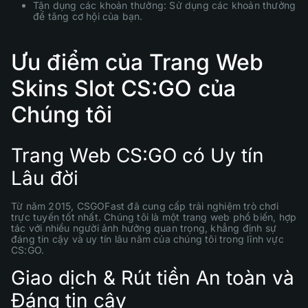
Tận dụng các khoản thưởng: Sử dụng các khoản thưởng
để tăng cơ hội của bạn.
Ưu điểm của Trang Web
Skins Slot CS:GO của
Chúng tôi
Trang Web CS:GO có Uy tín
Lâu đời
Từ năm 2015, CSGOFast đã cung cấp trải nghiệm trò chơi
trực tuyến tốt nhất. Chúng tôi là một trang web phổ biến, hợp
tác với nhiều người ảnh hưởng quan trọng, khẳng định sự
đáng tin cậy và uy tín lâu năm của chúng tôi trong lĩnh vực
CS:GO.
Giao dịch & Rút tiền An toàn và
Đáng tin cậy