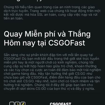
Chúng tôi hiểu tầm quan trọng của an ninh trong các giao
dịch trực tuyến. Trang web của chúng tôi hoạt động trên một
kết nối được mã hóa SSL an toàn, cung cấp việc nạp và rút
tiền an toàn.
Quay Miễn phí và Thắng
Hôm nay tại CSGOFast
Sẵn sàng cho sự phấn khích đập tim với mỗi lần quay tại
CSGOFast! Dù bạn mới bắt đầu trong thế giới slot trực tuyến
miễn phí hay là một người chơi có kinh nghiệm, chúng tôi
cung cấp sự kết hợp hoàn hảo giữa trò chơi, khoản thưởng
và các tùy chọn cá cược an toàn để đảm bảo một trải nghiệm
chơi game hàng đầu. Hãy tận hưởng thế giới CS:GO như
chưa bao giờ với CSGOFast, điểm đến hàng đầu của bạn cho
trò chơi slot CS:GO. Hãy nhớ, luôn chơi có trách nhiệm và tận
hưởng trải nghiệm. Chúng tôi ở đây để giúp bạn làm cho
chuyến đi slot skins CS:GO của bạn thú vị và đầy ý nghĩa.