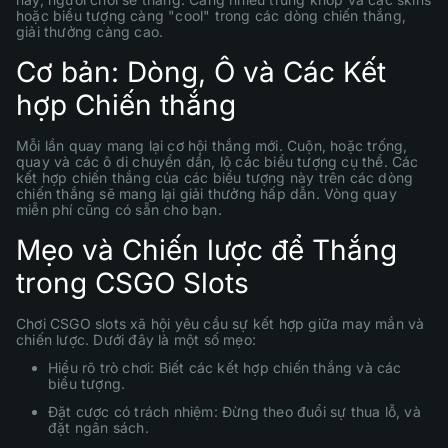
hoặc biểu tượng càng "cool" trong các dòng chiến thắng,
giải thưởng càng cao.
Cơ bản: Dòng, Ô và Các Kết
hợp Chiến thắng
Mỗi lần quay mang lại cơ hội thắng mới. Cuộn, hoặc trống,
quay và các ô di chuyển dần, lộ các biểu tượng cụ thể. Các
kết hợp chiến thắng của các biểu tượng này trên các dòng
chiến thắng sẽ mang lại giải thưởng hấp dẫn. Vòng quay
miễn phí cũng có sẵn cho bạn.
Mẹo và Chiến lược để Thắng
trong CSGO Slots
Chơi CSGO slots xã hội yêu cầu sự kết hợp giữa may mắn và
chiến lược. Dưới đây là một số mẹo:
Hiểu rõ trò chơi: Biết các kết hợp chiến thắng và các
biểu tượng.
Đặt cược có trách nhiệm: Đừng theo đuổi sự thua lỗ, và
đặt ngân sách.