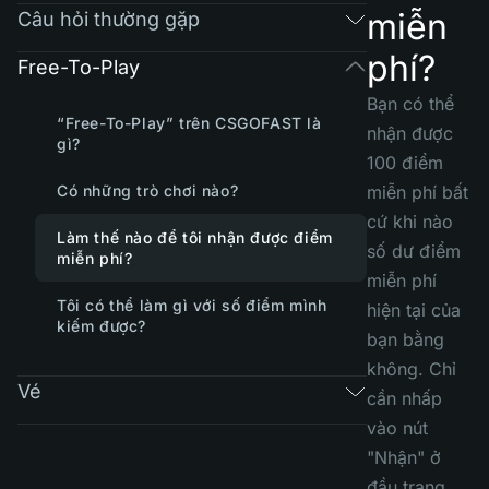
miễn
Câu hỏi thường gặp
phí?
Free-To-Play
Bạn có thể
“Free-To-Play” trên CSGOFAST là
nhận được
gì?
100 điểm
Có những trò chơi nào?
miễn phí bất
cứ khi nào
Làm thế nào để tôi nhận được điểm
số dư điểm
miễn phí?
miễn phí
Tôi có thể làm gì với số điểm mình
hiện tại của
kiếm được?
bạn bằng
không. Chỉ
Vé
cần nhấp
vào nút
"Nhận" ở
đầu trang.