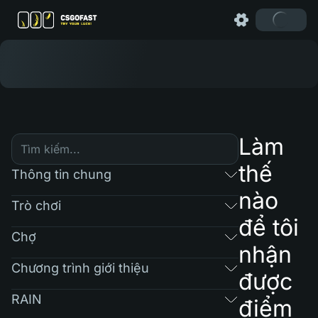
Làm
thế
Thông tin chung
nào
Trò chơi
để tôi
Chợ
nhận
Chương trình giới thiệu
được
RAIN
điểm