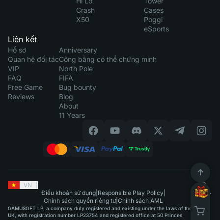
Hi Lo
Tower
Crash
Cases
X50
Poggi
eSports
Liên kết
Hồ sơ
Anniversary
Quan hệ đối tác
Công bằng có thể chứng minh
VIP
North Pole
FAQ
FIFA
Free Game
Bug bounty
Reviews
Blog
About
11 Years
VN
|
Điều khoản sử dụng
|
Responsible Play Policy
|
Chính sách quyền riêng tư
|
Chính sách AML
GAMUSOFT LP, a company duly registered and existing under the laws of the
UK, with registration number LP23754 and registered office at 50 Princes