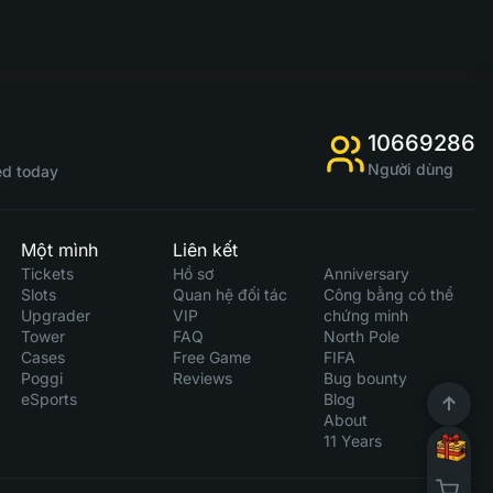
10669286
Người dùng
d today
Một mình
Liên kết
Tickets
Hồ sơ
Anniversary
Slots
Quan hệ đối tác
Công bằng có thể
Upgrader
VIP
chứng minh
Tower
FAQ
North Pole
Cases
Free Game
FIFA
Poggi
Reviews
Bug bounty
eSports
Blog
About
11 Years