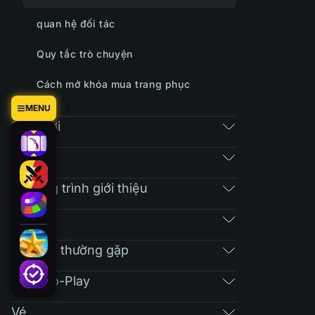
quan hệ đối tác
Quy tắc trò chuyện
Cách mở khóa mua trang phục
MENU
Trò chơi
Chợ
Chương trình giới thiệu
RAIN
Câu hỏi thường gặp
Free-To-Play
Vé