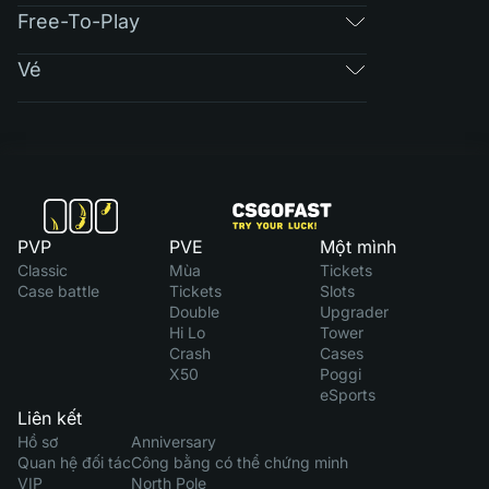
Free-To-Play
Vé
PVP
PVE
Một mình
Classic
Mùa
Tickets
Case battle
Tickets
Slots
Double
Upgrader
Hi Lo
Tower
Crash
Cases
X50
Poggi
eSports
Liên kết
Hồ sơ
Anniversary
Quan hệ đối tác
Công bằng có thể chứng minh
VIP
North Pole