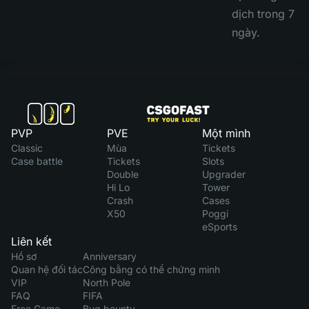
dịch trong 7
ngày.
PVP
PVE
Một mình
Classic
Mùa
Tickets
Case battle
Tickets
Slots
Double
Upgrader
Hi Lo
Tower
Crash
Cases
X50
Poggi
eSports
Liên kết
Hồ sơ
Anniversary
Quan hệ đối tác
Công bằng có thể chứng minh
VIP
North Pole
FAQ
FIFA
Free Game
Bug bounty