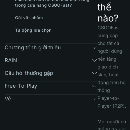
thế
trong cửa hàng CSGOFast?
nào?
Gói vật phẩm
CSGOFast
Tự động lựa chọn
cung cấp
cho tất cả
Chương trình giới thiệu
người dùng
nền tảng
RAIN
giao dịch
Câu hỏi thường gặp
skin, hoạt
động trên hệ
Free-To-Play
thống
Player-to-
Vé
Player (P2P).
Mọi người có
thể tự do gửi