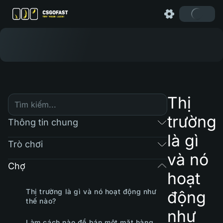
Thị
trường
Thông tin chung
là gì
Trò chơi
và nó
Chợ
hoạt
Thị trường là gì và nó hoạt động như
động
thế nào?
như
Làm cách nào để bán một mặt hàng