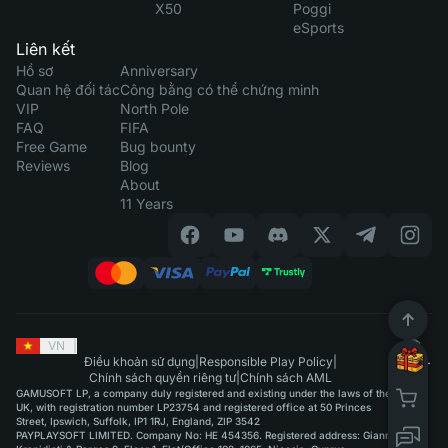
X50
Poggi
eSports
Liên kết
Hồ sơ
Anniversary
Quan hệ đối tác
Công bằng có thể chứng minh
VIP
North Pole
FAQ
FIFA
Free Game
Bug bounty
Reviews
Blog
About
11 Years
VN
|
Điều khoản sử dụng
|
Responsible Play Policy
|
Chính sách quyền riêng tư
|
Chính sách AML
GAMUSOFT LP, a company duly registered and existing under the laws of the
UK, with registration number LP23754 and registered office at 50 Princes
Street, Ipswich, Suffolk, IP1 1RJ, England, ZIP 3542
PAYPLAYSOFT LIMITED. Company No: HE 454356. Registered address: Giannou