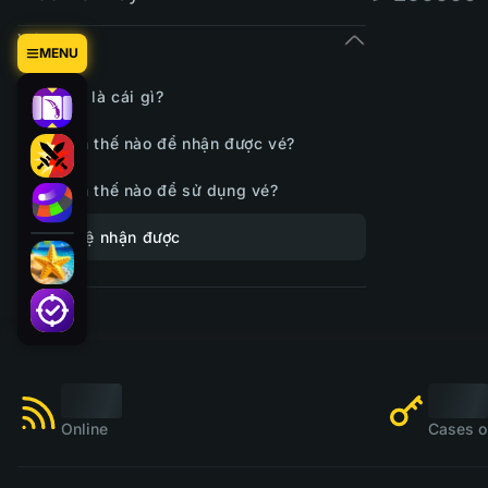
Vé
MENU
Đây là cái gì?
Làm thế nào để nhận được vé?
Làm thế nào để sử dụng vé?
Tỷ lệ nhận được
Online
Cases o