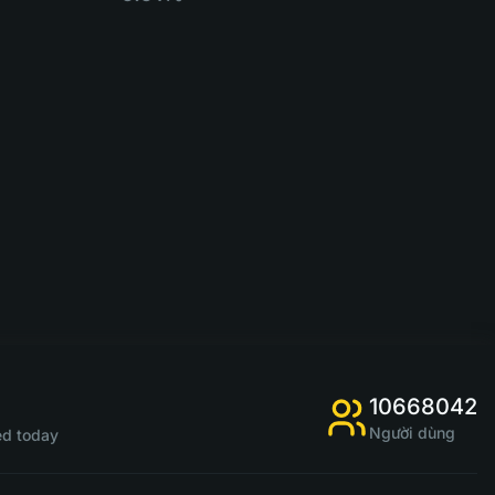
10668042
Người dùng
d today