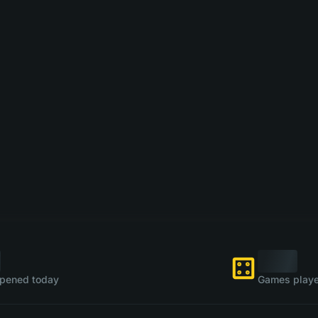
pened today
Games playe