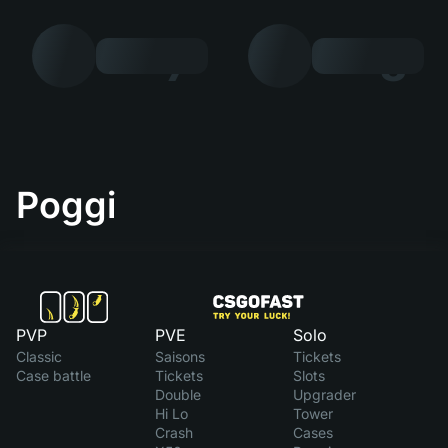
7
8
Poggi
PVP
PVE
Solo
Classic
Saisons
Tickets
Case battle
Tickets
Slots
Double
Upgrader
Hi Lo
Tower
Crash
Cases