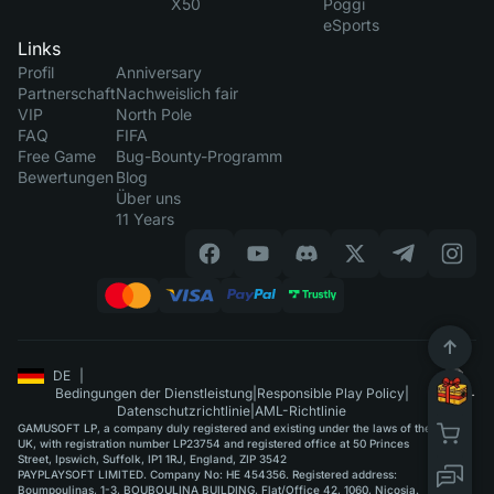
X50
Poggi
eSports
Links
Profil
Anniversary
Partnerschaft
Nachweislich fair
VIP
North Pole
FAQ
FIFA
Free Game
Bug-Bounty-Programm
Bewertungen
Blog
Über uns
11 Years
DE
|
Bedingungen der Dienstleistung
|
Responsible Play Policy
|
Datenschutzrichtlinie
|
AML-Richtlinie
GAMUSOFT LP, a company duly registered and existing under the laws of the
UK, with registration number LP23754 and registered office at 50 Princes
Street, Ipswich, Suffolk, IP1 1RJ, England, ZIP 3542
PAYPLAYSOFT LIMITED. Company No: HE 454356. Registered address:
Boumpoulinas, 1-3, BOUBOULINA BUILDING, Flat/Office 42, 1060, Nicosia.