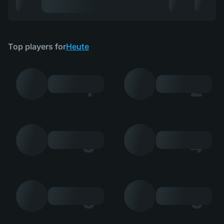
Top players for
Heute
1
2
3
4
5
6