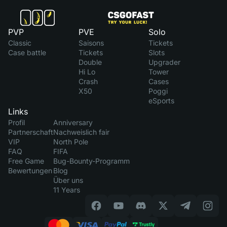
PVP
PVE
Solo
Classic
Saisons
Tickets
Case battle
Tickets
Slots
Double
Upgrader
Hi Lo
Tower
Crash
Cases
X50
Poggi
eSports
Links
Profil
Anniversary
Partnerschaft
Nachweislich fair
VIP
North Pole
FAQ
FIFA
Free Game
Bug-Bounty-Programm
Bewertungen
Blog
Über uns
11 Years