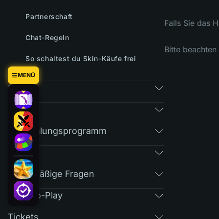
Partnerschaft
Falls Sie das H
Chat-Regeln
Bitte beachten
So schaltest du Skin-Käufe frei
MENÜ
Spiele
Markt
Empfehlungsprogramm
RAIN
Regelmäßige Fragen
Free-To-Play
Tickets