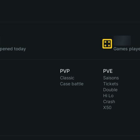
pened today
Games playe
PVP
PVE
Classic
Saisons
Case battle
Tickets
Double
Hi Lo
Crash
X50