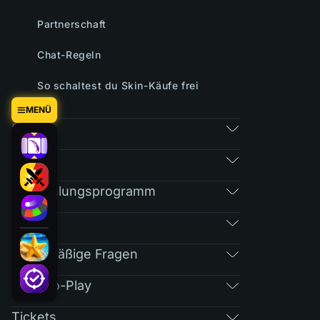
Partnerschaft
Chat-Regeln
So schaltest du Skin-Käufe frei
MENÜ
Spiele
Markt
Empfehlungsprogramm
RAIN
Regelmäßige Fragen
Free-To-Play
Tickets