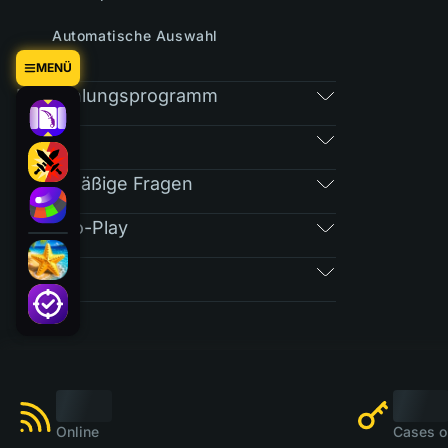
Automatische Auswahl
MENÜ
Empfehlungsprogramm
RAIN
Regelmäßige Fragen
Free-To-Play
Tickets
Online
Cases o