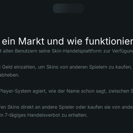
 ein Markt und wie funktionier
t allen Benutzern seine Skin-Handelsplattform zur Verfügung
i Geld einzahlen, um Skins von anderen Spielern zu kaufen,
 abheben.
Player-System agiert, wie der Name schon sagt, zwischen S
fen Skins direkt an andere Spieler oder kaufen sie von and
n 7-tägiges Handelsverbot zu erhalten.